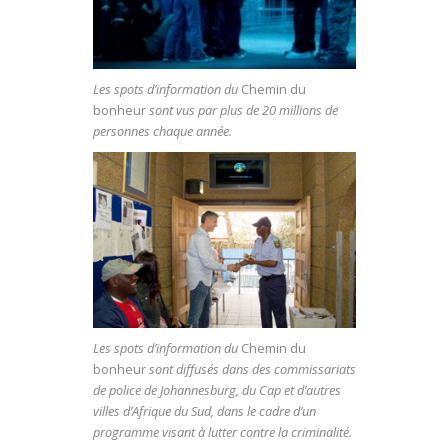
Les spots d’information du
Chemin du
bonheur
sont vus par plus de 20 millions de
personnes chaque année.
Les spots d’information du
Chemin du
bonheur
sont diffusés dans des commissariats
de police de Johannesburg, du Cap et d’autres
villes d’Afrique du Sud, dans le cadre d’un
programme visant à lutter contre la criminalité.