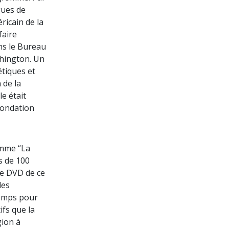
gues de
ricain de la
faire
ns le Bureau
shington. Un
étiques et
 de la
e était
Fondation
amme “La
s de 100
le DVD de ce
des
temps pour
ifs que la
gion à