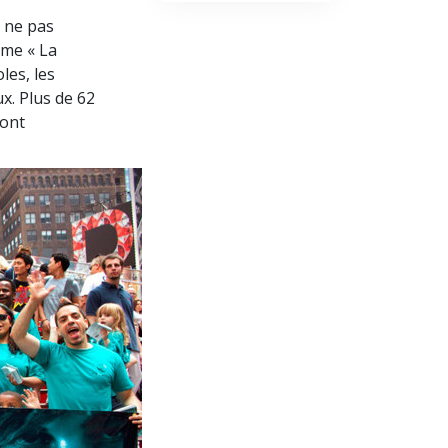
 ne pas
mme « La
les, les
x. Plus de 62
 ont