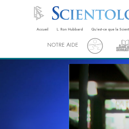
Accueil
L. Ron Hubbard
Qu’est-ce que la Scien
NOTRE AIDE
Croyances et pratique
Credos et Codes de Sc
Les scientologues et la
Rencontrez un sciento
À l’intérieur d’une égli
Les principes de base 
Scientologie
La Dianétique : Une in
Amour et haine –