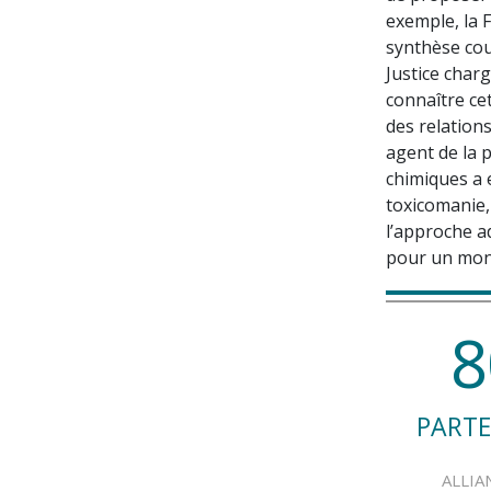
exemple, la 
synthèse cou
Justice charg
connaître ce
des relation
agent de la 
chimiques a e
toxicomanie,
l’approche a
pour un mond
8
PARTE
ALLIA