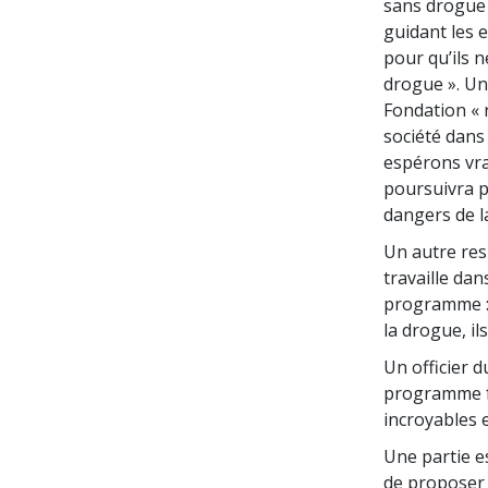
sans drogue 
guidant les 
pour qu’ils 
drogue ». Un 
Fondation « 
société dans 
espérons vra
poursuivra p
dangers de l
Un autre resp
travaille dan
programme : 
la drogue, il
Un officier d
programme fa
incroyables 
Une partie e
de proposer 