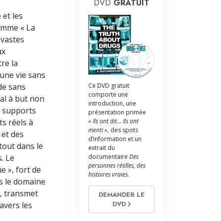
La communication
DVD
GRATUIT
 et les
amme « La
 vastes
ux
re la
’une vie sans
Ce DVD gratuit
de sans
comporte une
al à but non
introduction, une
de supports
présentation primée
« Ils ont dit... Ils ont
ts réels à
menti »,
des spots
 et des
d’information et un
tout dans le
extrait du
documentaire
Des
. Le
personnes réelles, des
e », fort de
histoires vraies
.
s le domaine
n, transmet
DEMANDER LE
DVD
avers les