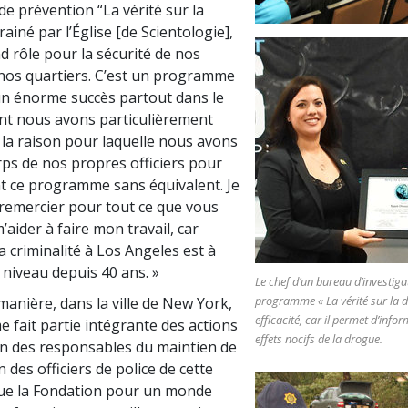
 prévention “La vérité sur la
ainé par l’Église [de Scientologie],
d rôle pour la sécurité de nos
 nos quartiers. C’est un programme
un énorme succès partout dans le
nt nous avons particulièrement
t la raison pour laquelle nous avons
ps de nos propres officiers pour
ent ce programme sans équivalent. Je
 remercier pour tout ce que vous
’aider à faire mon travail, car
a criminalité à Los Angeles est à
 niveau depuis 40 ans. »
Le chef d’un bureau d’investigat
programme « La vérité sur la 
anière, dans la ville de New York,
efficacité, car il permet d’infor
 fait partie intégrante des actions
effets nocifs de la drogue.
n des responsables du maintien de
un des officiers de police de cette
t que la Fondation pour un monde