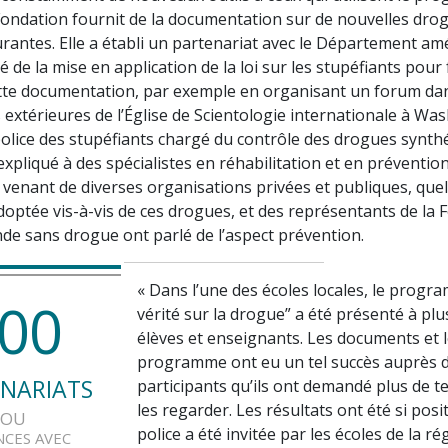
Fondation fournit de la documentation sur de nouvelles dro
rantes. Elle a établi un partenariat avec le Département amé
é de la mise en application de la loi sur les stupéfiants pour 
tte documentation, par exemple en organisant un forum da
s extérieures de l’Église de Scientologie internationale à Wa
police des stupéfiants chargé du contrôle des drogues synth
xpliqué à des spécialistes en réhabilitation et en prévention
 venant de diverses organisations privées et publiques, quell
doptée vis-à-vis de ces drogues, et des représentants de la 
e sans drogue ont parlé de l’aspect prévention.
« Dans l’une des écoles locales, le progr
0
0
vérité sur la drogue” a été présenté à plu
élèves et enseignants. Les documents et 
programme ont eu un tel succès auprès 
NARIATS
participants qu’ils ont demandé plus de 
les regarder. Les résultats ont été si posit
OU
police a été invitée par les écoles de la ré
NCES AVEC