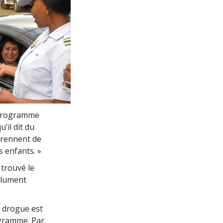
u programme
u’il dit du
prennent de
s enfants. »
 trouvé le
solument
s drogue est
ogramme. Par