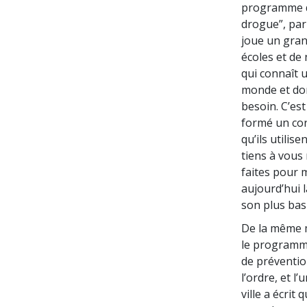
programme de
drogue”, parr
joue un gran
écoles et de
qui connaît 
monde et do
besoin. C’es
formé un cor
qu’ils utilis
tiens à vous
faites pour m
aujourd’hui l
son plus bas
De la même m
le programme
de préventio
l’ordre, et l’
ville a écri