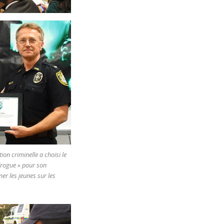
ion criminelle a choisi le
drogue » pour son
mer les jeunes sur les