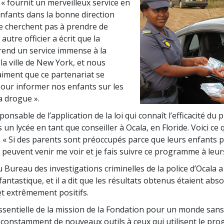
« fournit un merveilleux service en
enfants dans la bonne direction
ne cherchent pas à prendre de
autre officier a écrit que la
rend un service immense à la
la ville de New York, et nous
iment que ce partenariat se
our informer nos enfants sur les
a drogue ».
onsable de l’application de la loi qui connaît l’efficacité d
s un lycée en tant que conseiller à Ocala, en Floride. Voici ce q
« Si des parents sont préoccupés parce que leurs enfants 
s peuvent venir me voir et je fais suivre ce programme à leur
u Bureau des investigations criminelles de la police d’Ocala a
ntastique, et il a dit que les résultats obtenus étaient ab
et extrêmement positifs.
ssentielle de la mission de la Fondation pour un monde san
constamment de nouveaux outils à ceux qui utilisent le pr