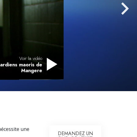
L’échelle des tons émotionnels
Réponses aux drogues
Les enfants
Des outils pour le monde du travail
L’éthique et les conditions
Voir la vidéo
gardiens maoris de
La raison de l’oppression
Mangere
Les investigations
Les fondements de l’organisation
Les fondements des relations publiques
Cibles et buts
La technologie de l’étude
nécessite une
DEMANDEZ UN