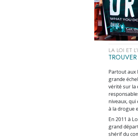
LA LOI ET 
TROUVER 
Partout aux É
grande échel
vérité sur l
responsables
niveaux, qui
à la drogue e
En 2011 à Lo
grand départ
shérif du com