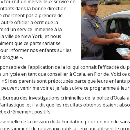
« fournit un merveilleux service en
enfants dans la bonne direction
ne cherchent pas à prendre de
autre officier a écrit que la
rend un service immense à la
la ville de New York, et nous
iment que ce partenariat se
our informer nos enfants sur les
a drogue ».
onsable de l’application de la loi qui connaît l’efficacité d
s un lycée en tant que conseiller à Ocala, en Floride. Voici ce q
« Si des parents sont préoccupés parce que leurs enfants 
s peuvent venir me voir et je fais suivre ce programme à leur
u Bureau des investigations criminelles de la police d’Ocala a
ntastique, et il a dit que les résultats obtenus étaient ab
et extrêmement positifs.
ssentielle de la mission de la Fondation pour un monde san
constamment de nouveaux outils à ceux qui utilisent le pr