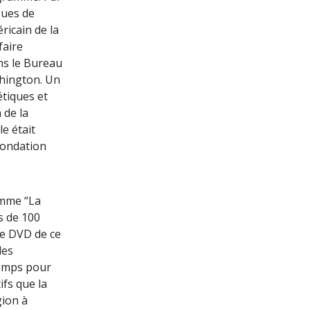
gues de
ricain de la
faire
ns le Bureau
shington. Un
étiques et
 de la
e était
Fondation
amme “La
s de 100
le DVD de ce
des
temps pour
ifs que la
gion à