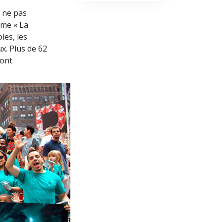
 ne pas
mme « La
les, les
x. Plus de 62
 ont