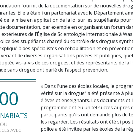
Fondation fournit de la documentation sur de nouvelles dro
rantes. Elle a établi un partenariat avec le Département amé
é de la mise en application de la loi sur les stupéfiants pour 
tte documentation, par exemple en organisant un forum da
s extérieures de l’Église de Scientologie internationale à Wa
police des stupéfiants chargé du contrôle des drogues synth
xpliqué à des spécialistes en réhabilitation et en prévention
 venant de diverses organisations privées et publiques, quell
doptée vis-à-vis de ces drogues, et des représentants de la 
e sans drogue ont parlé de l’aspect prévention.
« Dans l’une des écoles locales, le progr
0
0
vérité sur la drogue” a été présenté à plu
élèves et enseignants. Les documents et 
programme ont eu un tel succès auprès 
NARIATS
participants qu’ils ont demandé plus de 
les regarder. Les résultats ont été si posit
OU
police a été invitée par les écoles de la ré
NCES AVEC