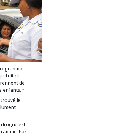
u programme
u’il dit du
prennent de
s enfants. »
 trouvé le
solument
s drogue est
ogramme. Par