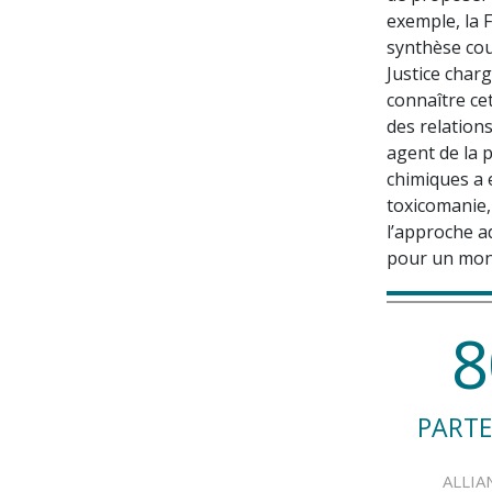
exemple, la 
synthèse cou
Justice charg
connaître ce
des relation
agent de la 
chimiques a e
toxicomanie,
l’approche a
pour un mond
8
PARTE
ALLIA