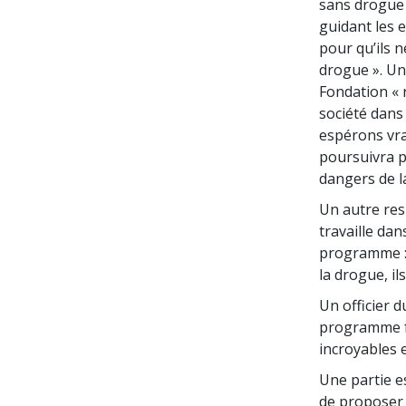
sans drogue 
guidant les 
pour qu’ils 
drogue ». Un 
Fondation « 
société dans 
espérons vra
poursuivra p
dangers de l
Un autre resp
travaille dan
programme : 
la drogue, il
Un officier d
programme fa
incroyables 
Une partie e
de proposer 