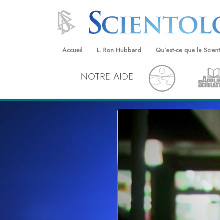
Accueil
L. Ron Hubbard
Qu’est-ce que la Scien
NOTRE AIDE
Croyances et pratique
Credos et Codes de Sc
Les scientologues et la
Rencontrez un sciento
À l’intérieur d’une égli
Les principes de base 
Scientologie
La Dianétique : Une in
Amour et haine –