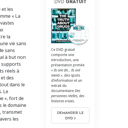
La communication
DVD
GRATUIT
 et les
amme « La
 vastes
ux
re la
’une vie sans
Ce DVD gratuit
de sans
comporte une
al à but non
introduction, une
de supports
présentation primée
« Ils ont dit... Ils ont
ts réels à
menti »,
des spots
 et des
d’information et un
tout dans le
extrait du
documentaire
Des
. Le
personnes réelles, des
e », fort de
histoires vraies
.
s le domaine
n, transmet
DEMANDER LE
DVD
avers les