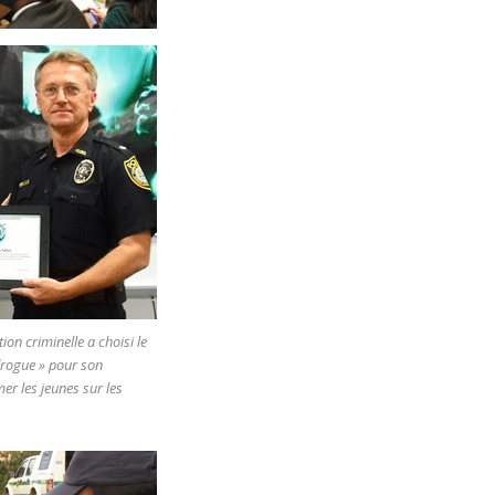
ion criminelle a choisi le
drogue » pour son
mer les jeunes sur les