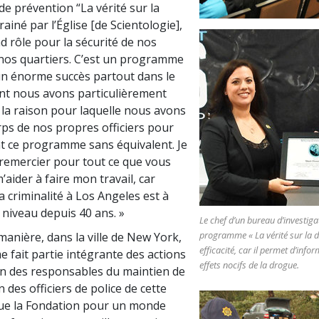
 prévention “La vérité sur la
ainé par l’Église [de Scientologie],
d rôle pour la sécurité de nos
 nos quartiers. C’est un programme
un énorme succès partout dans le
nt nous avons particulièrement
t la raison pour laquelle nous avons
ps de nos propres officiers pour
ent ce programme sans équivalent. Je
 remercier pour tout ce que vous
’aider à faire mon travail, car
a criminalité à Los Angeles est à
 niveau depuis 40 ans. »
Le chef d’un bureau d’investigat
programme « La vérité sur la 
anière, dans la ville de New York,
efficacité, car il permet d’infor
 fait partie intégrante des actions
effets nocifs de la drogue.
n des responsables du maintien de
un des officiers de police de cette
t que la Fondation pour un monde