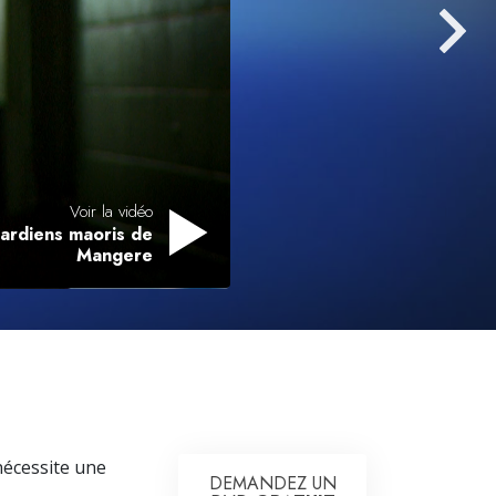
L’échelle des tons émotionnels
Réponses aux drogues
Les enfants
Des outils pour le monde du travail
L’éthique et les conditions
Voir la vidéo
gardiens maoris de
La raison de l’oppression
Mangere
Les investigations
Les fondements de l’organisation
Les fondements des relations publiques
Cibles et buts
La technologie de l’étude
nécessite une
DEMANDEZ UN