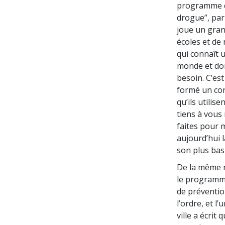
programme de
drogue”, parr
joue un gran
écoles et de
qui connaît 
monde et do
besoin. C’es
formé un cor
qu’ils utilis
tiens à vous
faites pour m
aujourd’hui l
son plus bas
De la même m
le programme
de préventio
l’ordre, et l’
ville a écri