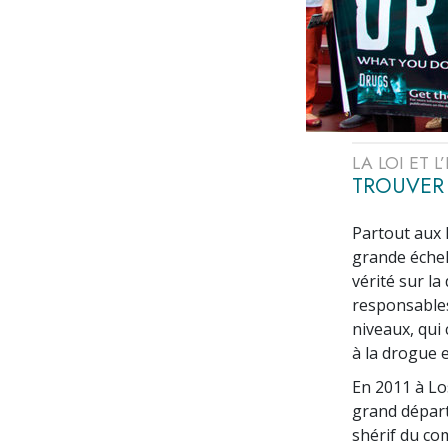
LA LOI ET 
TROUVER 
Partout aux É
grande échel
vérité sur l
responsables
niveaux, qui
à la drogue e
En 2011 à Lo
grand départ
shérif du com