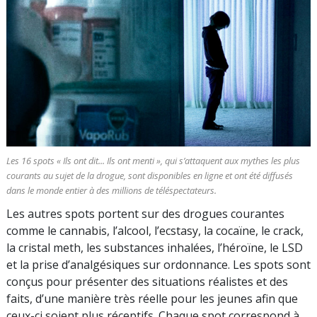
Les 16 spots « Ils ont dit... Ils ont menti », qui s’attaquent aux mythes les plus
courants au sujet de la drogue, sont disponibles en ligne et ont été diffusés
dans le monde entier à des millions de téléspectateurs.
Les autres spots portent sur des drogues courantes
comme le cannabis, l’alcool, l’ecstasy, la cocaïne, le crack,
la cristal meth, les substances inhalées, l’héroïne, le LSD
et la prise d’analgésiques sur ordonnance. Les spots sont
conçus pour présenter des situations réalistes et des
faits, d’une manière très réelle pour les jeunes afin que
ceux-ci soient plus réceptifs. Chaque spot correspond à