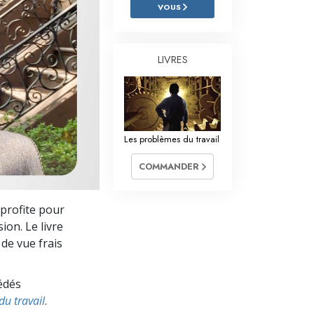
L’échelle des tons émotionnels
VOUS
Réponses aux drogues
LIVRES
Les enfants
Des outils pour le monde du travail
L’éthique et les conditions
Les problèmes du travail
La raison de l’oppression
COMMANDER
Les investigations
Les fondements de l’organisation
 profite pour
ion. Le livre
Les fondements des relations publiques
de vue frais
Cibles et buts
édés
La technologie de l’étude
u travail
.