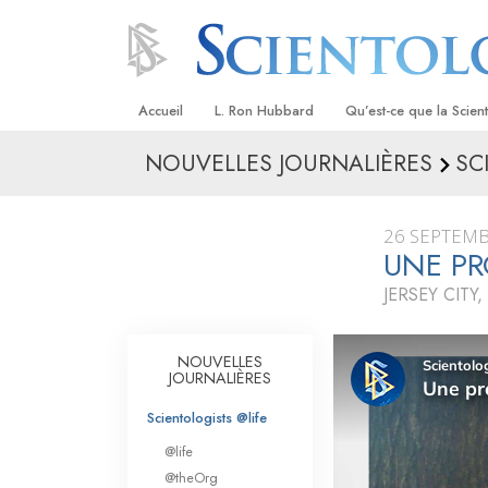
Accueil
L. Ron Hubbard
Qu’est-ce que la Scien
NOUVELLES JOURNALIÈRES
SC
Croyances et pratique
Credos et Codes de Sc
26 SEPTEMB
Les scientologues et la
UNE P
JERSEY CITY
Rencontrez un sciento
À l’intérieur d’une égli
NOUVELLES
JOURNALIÈRES
Les principes de base 
Scientologie
Scientologists @life
La Dianétique : Une in
@life
@theOrg
Amour et haine –