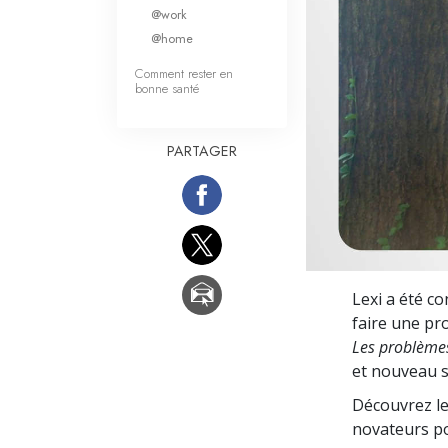
Qu’est-ce que la gran
@work
@home
Comment rester en
bonne santé
PARTAGER
Lexi a été co
faire une pro
Les problèmes
et nouveau s
Découvrez le
novateurs po