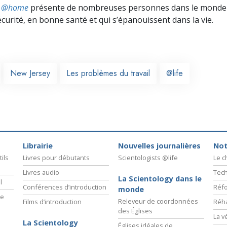
ts @home
présente de nombreuses personnes dans le monde 
écurité, en bonne santé et qui s’épanouissent dans la vie.
New Jersey
Les problèmes du travail
@life
Librairie
Nouvelles journalières
Not
ils
Livres pour débutants
Scientologists @life
Le 
Livres audio
Tech
La Scientology dans le
l
Conférences d’introduction
Réfo
monde
ie
Releveur de coordonnées
Films d’introduction
Réha
des Églises
La v
La Scientology
Églises idéales de