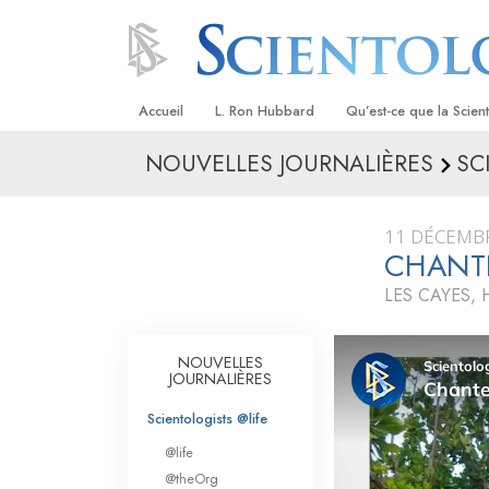
Accueil
L. Ron Hubbard
Qu’est-ce que la Scien
NOUVELLES JOURNALIÈRES
SC
Croyances et pratique
Credos et Codes de Sc
11 DÉCEMB
Les scientologues et la
CHANT
LES CAYES, 
Rencontrez un sciento
À l’intérieur d’une égli
NOUVELLES
JOURNALIÈRES
Les principes de base 
Scientologie
Scientologists @life
La Dianétique : Une in
@life
@theOrg
Amour et haine –