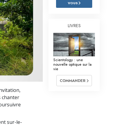
L’échelle des tons émotionnels
VOUS
Réponses aux drogues
LIVRES
Les enfants
Des outils pour le monde du travail
L’éthique et les conditions
Scientology : une
La raison de l’oppression
nouvelle optique sur la
vie
Les investigations
COMMANDER
Les fondements de l’organisation
nvitation,
 chanter
Les fondements des relations publiques
poursuivre
Cibles et buts
nt sur-le-
La technologie de l’étude