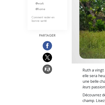
Qu’est-ce que la gran
@work
@home
Comment rester en
bonne santé
PARTAGER
Ruth a vingt 
elle sera h
une belle ch
leurs
passion
Découvrez de
champ. Lisez 