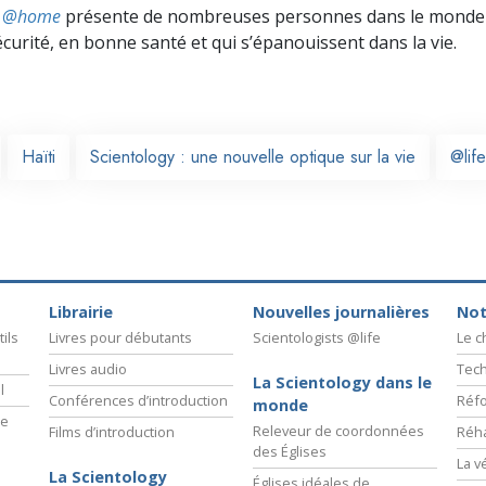
ts @home
présente de nombreuses personnes dans le monde 
écurité, en bonne santé et qui s’épanouissent dans la vie.
Haïti
Scientology : une nouvelle optique sur la vie
@life
Librairie
Nouvelles journalières
Not
ils
Livres pour débutants
Scientologists @life
Le 
Livres audio
Tech
La Scientology dans le
l
Conférences d’introduction
Réfo
monde
ie
Releveur de coordonnées
Films d’introduction
Réha
des Églises
La v
La Scientology
Églises idéales de