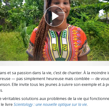
deur ?
ans et sa passion dans la vie, c’est de chanter. À la moindre i
eureuse — pas simplement heureuse mais comblée — de vous
anson. Elle invite tous les jeunes à suivre son exemple et à 
s.
 véritables solutions aux problèmes de la vie qui fonctionne
le livre
Scientology : une nouvelle optique sur la vie
.