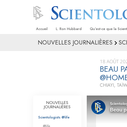
Accueil
L. Ron Hubbard
Qu’est-ce que la Scien
NOUVELLES JOURNALIÈRES
SC
Croyances et pratique
Credos et Codes de Sc
18 AOÛT 20
Les scientologues et la
BEAU P
@HOM
Rencontrez un sciento
CHIAYI, TAÏ
À l’intérieur d’une égli
Les principes de base 
NOUVELLES
Scientologie
JOURNALIÈRES
La Dianétique : Une in
Scientologists @life
@life
Amour et haine –