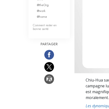
Qu’est-ce que la gran
@theOrg
@work
@home
Comment rester en
bonne santé
PARTAGER
Chiu-Hua sau
campagne lux
est magnifiq
moralement.
Les dynamique