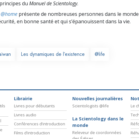
 principes du
Manuel de Scientology
.
ts @home
présente de nombreuses personnes dans le monde 
écurité, en bonne santé et qui s’épanouissent dans la vie.
aïwan
Les dynamiques de l’existence
@life
Librairie
Nouvelles journalières
Not
ils
Livres pour débutants
Scientologists @life
Le 
Livres audio
Tech
La Scientology dans le
l
Conférences d’introduction
Réfo
monde
ie
Releveur de coordonnées
Films d’introduction
Réha
des Églises