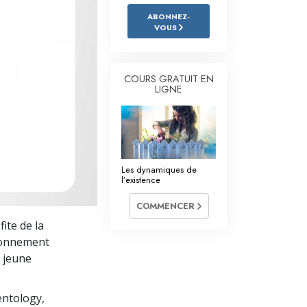
L’échelle des tons émotionnels
ABONNEZ-
VOUS
Réponses aux drogues
Les enfants
COURS GRATUIT EN
Des outils pour le monde du travail
LIGNE
L’éthique et les conditions
La raison de l’oppression
Les dynamiques de
Les investigations
l’existence
Les fondements de l’organisation
COMMENCER
ite de la
Les fondements des relations publiques
ironnement
Cibles et buts
s jeune
La technologie de l’étude
entology,