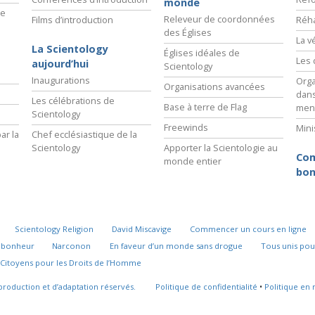
monde
ie
Releveur de coordonnées
Films d’introduction
Réha
des Églises
La v
La Scientology
Églises idéales de
Les 
aujourd’hui
Scientology
Inaugurations
Orga
Organisations avancées
dans
Les célébrations de
Base à terre de Flag
men
Scientology
Freewinds
Mini
ar la
Chef ecclésiastique de la
Scientology
Apporter la Scientologie au
Com
monde entier
bon
Scientology Religion
David Miscavige
Commencer un cours en ligne
u bonheur
Narconon
En faveur d’un monde sans drogue
Tous unis pou
Citoyens pour les Droits de l’Homme
production et d’adaptation réservés.
Politique de confidentialité
•
Politique en