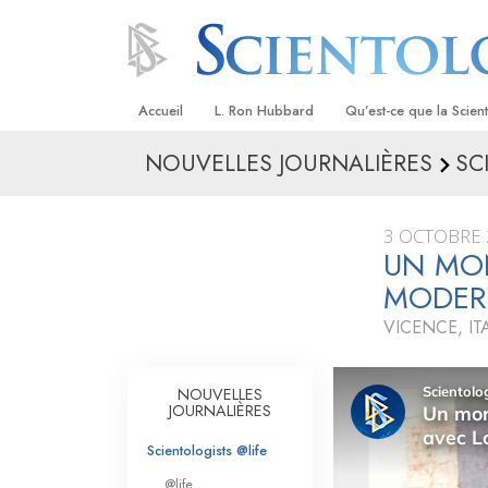
Accueil
L. Ron Hubbard
Qu’est-ce que la Scien
NOUVELLES JOURNALIÈRES
SC
Croyances et pratique
Credos et Codes de Sc
3 OCTOBRE 
Les scientologues et la
UN MO
MODER
Rencontrez un sciento
VICENCE, IT
À l’intérieur d’une égli
Les principes de base 
NOUVELLES
Scientologie
JOURNALIÈRES
La Dianétique : Une in
Scientologists @life
@life
Amour et haine –