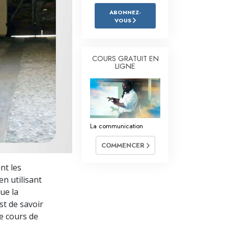
L’échelle des tons émotionnels
ABONNEZ-
VOUS
Réponses aux drogues
Les enfants
COURS GRATUIT EN
Des outils pour le monde du travail
LIGNE
L’éthique et les conditions
La raison de l’oppression
La communication
Les investigations
COMMENCER
Les fondements de l’organisation
nt les
Les fondements des relations publiques
en utilisant
Cibles et buts
ue la
st de savoir
La technologie de l’étude
e cours de