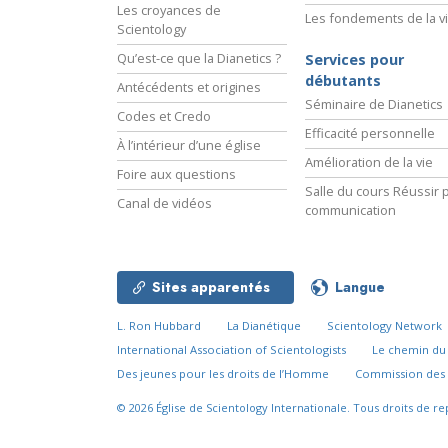
Les croyances de
Les fondements de la v
Scientology
Qu’est-ce que la Dianetics ?
Services pour
débutants
Antécédents et origines
Séminaire de Dianetics
Codes et Credo
Efficacité personnelle
À l’intérieur d’une église
Amélioration de la vie
Foire aux questions
Salle du cours Réussir p
Canal de vidéos
communication
Sites apparentés
Langue
L. Ron Hubbard
La Dianétique
Scientology Network
International Association of Scientologists
Le chemin d
Des jeunes pour les droits de l’Homme
Commission des 
© 2026
Église de Scientology Internationale.
Tous droits de re