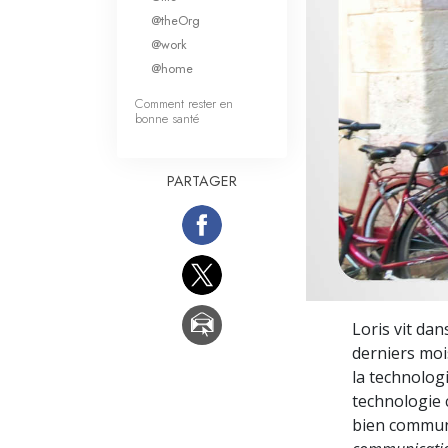
Qu’est-ce que la gran
@theOrg
@work
@home
Comment rester en
bonne santé
PARTAGER
Loris vit da
derniers mois
la technolog
technologie 
bien communi