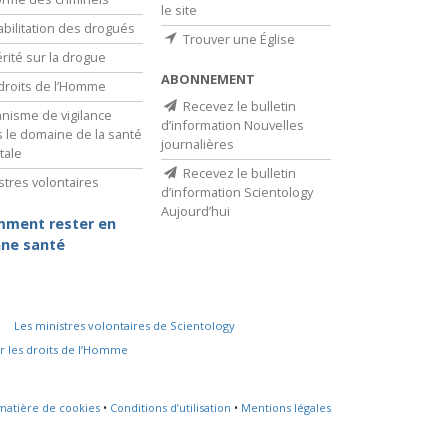
le site
bilitation des drogués
Trouver une Église
érité sur la drogue
ABONNEMENT
droits de l’Homme
Recevez le bulletin
nisme de vigilance
d’information Nouvelles
 le domaine de la santé
journalières
tale
Recevez le bulletin
stres volontaires
d’information Scientology
Aujourd’hui
ment rester en
ne santé
Les ministres volontaires de Scientology
r les droits de l’Homme
 matière de cookies
•
Conditions d’utilisation
•
Mentions légales