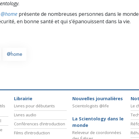
entology
.
ts @home
présente de nombreuses personnes dans le monde 
écurité, en bonne santé et qui s’épanouissent dans la vie.
@home
Librairie
Nouvelles journalières
Not
ils
Livres pour débutants
Scientologists @life
Le 
Livres audio
Tech
La Scientology dans le
l
Conférences d’introduction
Réfo
monde
ie
Releveur de coordonnées
Films d’introduction
Réha
des Églises