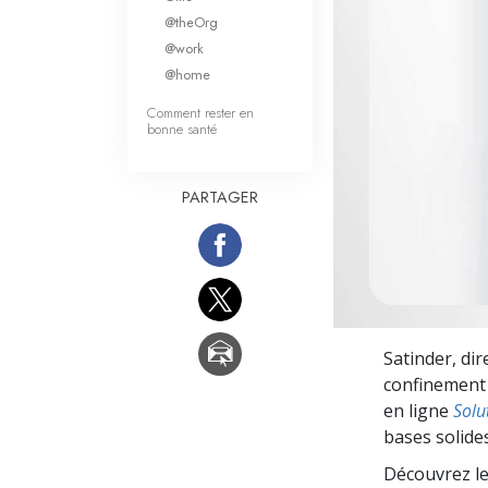
Qu’est-ce que la gran
@theOrg
@work
@home
Comment rester en
bonne santé
PARTAGER
Satinder, di
confinement l
en ligne
Solu
bases solides
Découvrez le