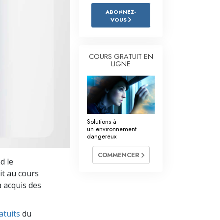
L’échelle des tons émotionnels
ABONNEZ-
VOUS
Réponses aux drogues
Les enfants
COURS GRATUIT EN
Des outils pour le monde du travail
LIGNE
L’éthique et les conditions
La raison de l’oppression
Solutions à
Les investigations
un environnement
dangereux
Les fondements de l’organisation
COMMENCER
d le
Les fondements des relations publiques
rit au cours
Cibles et buts
a acquis des
La technologie de l’étude
atuits
du