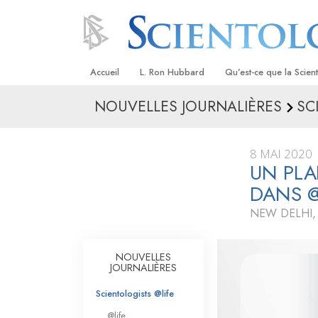
Accueil
L. Ron Hubbard
Qu’est-ce que la Scien
NOUVELLES JOURNALIÈRES
SC
Croyances et pratique
Credos et Codes de Sc
8 MAI 2020
Les scientologues et la
UN PLA
DANS 
Rencontrez un sciento
NEW DELHI,
À l’intérieur d’une égli
Les principes de base 
NOUVELLES
Scientologie
JOURNALIÈRES
La Dianétique : Une in
Scientologists @life
@life
Amour et haine –