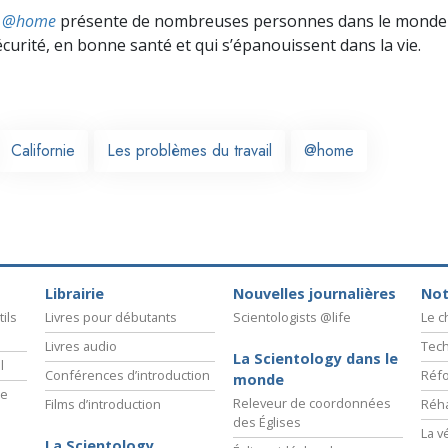
ts @home
présente de nombreuses personnes dans le monde 
écurité, en bonne santé et qui s’épanouissent dans la vie.
Californie
Les problèmes du travail
@home
Librairie
Nouvelles journalières
Not
ils
Livres pour débutants
Scientologists @life
Le 
Livres audio
Tech
La Scientology dans le
l
Conférences d’introduction
Réfo
monde
ie
Releveur de coordonnées
Films d’introduction
Réha
des Églises
La v
La Scientology