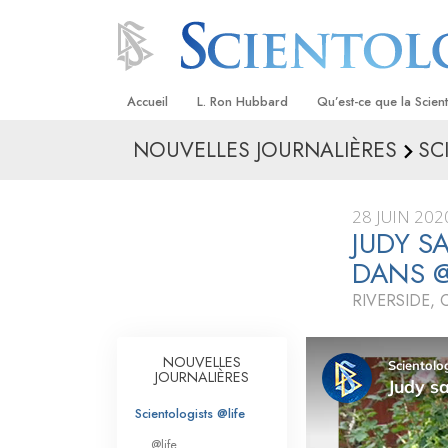
Accueil
L. Ron Hubbard
Qu’est-ce que la Scien
NOUVELLES JOURNALIÈRES
SC
Croyances et pratique
Credos et Codes de Sc
28 JUIN 202
Les scientologues et la
JUDY S
DANS 
Rencontrez un sciento
RIVERSIDE, 
À l’intérieur d’une égli
Les principes de base 
NOUVELLES
Scientologie
JOURNALIÈRES
La Dianétique : Une in
Scientologists @life
@life
Amour et haine –