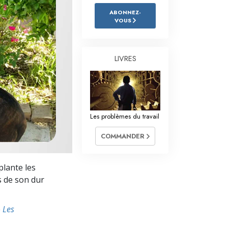
L’échelle des tons émotionnels
ABONNEZ-
VOUS
Réponses aux drogues
Les enfants
LIVRES
Des outils pour le monde du travail
L’éthique et les conditions
La raison de l’oppression
Les problèmes du travail
Les investigations
COMMANDER
Les fondements de l’organisation
plante les
Les fondements des relations publiques
ts de son dur
Cibles et buts
e
Les
La technologie de l’étude