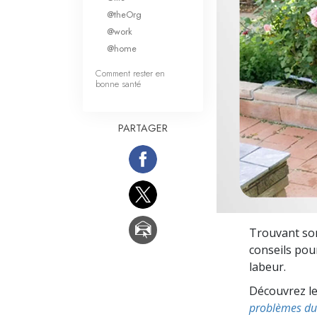
Qu’est-ce que la gran
@theOrg
@work
@home
Comment rester en
bonne santé
PARTAGER
Trouvant son
conseils pour
labeur.
Découvrez le
problèmes du 