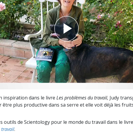
deur ?
 inspiration dans le livre
Les problèmes du travail,
Judy trans
 être plus productive dans sa serre et elle voit déjà les frui
s outils de Scientology pour le monde du travail dans le livr
travail
.