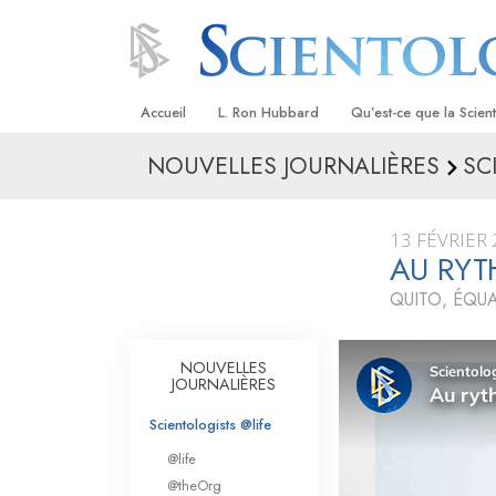
Accueil
L. Ron Hubbard
Qu’est-ce que la Scien
NOUVELLES JOURNALIÈRES
SC
Croyances et pratique
Credos et Codes de Sc
13 FÉVRIER
Les scientologues et la
AU RYT
QUITO, ÉQU
Rencontrez un sciento
À l’intérieur d’une égli
NOUVELLES
JOURNALIÈRES
Les principes de base 
Scientologie
Scientologists @life
La Dianétique : Une in
@life
@theOrg
Amour et haine –