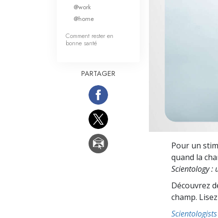
Qu’est-ce que la gran
@work
@home
Comment rester en
bonne santé
PARTAGER
Pour un stim
quand la chan
Scientology :
u
Découvrez de
champ. Lisez 
Scientologis