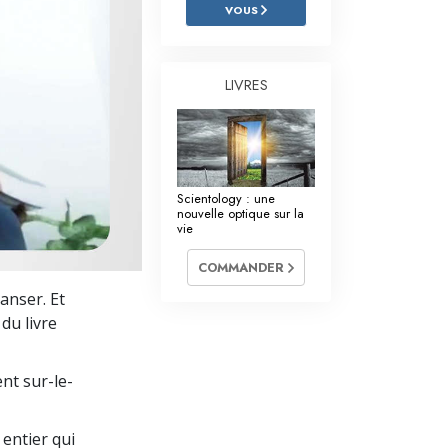
L’échelle des tons émotionnels
VOUS
Réponses aux drogues
LIVRES
Les enfants
Des outils pour le monde du travail
L’éthique et les conditions
Scientology : une
La raison de l’oppression
nouvelle optique sur la
vie
Les investigations
COMMANDER
Les fondements de l’organisation
anser. Et
du livre
Les fondements des relations publiques
Cibles et buts
nt sur-le-
La technologie de l’étude
entier qui