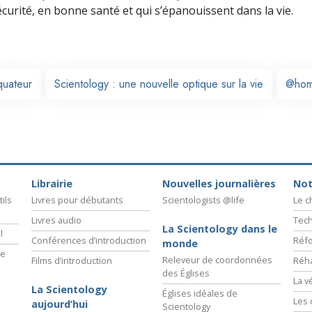
écurité, en bonne santé et qui s’épanouissent dans la vie.
quateur
Scientology : une nouvelle optique sur la vie
@ho
Librairie
Nouvelles journalières
Not
ils
Livres pour débutants
Scientologists @life
Le 
Livres audio
Tech
La Scientology dans le
l
Conférences d’introduction
Réfo
monde
ie
Releveur de coordonnées
Films d’introduction
Réha
des Églises
La v
La Scientology
Églises idéales de
Les 
aujourd’hui
Scientology