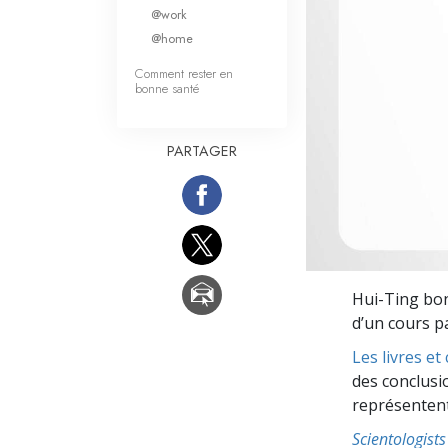
Qu’est-ce que la gran
@work
@home
Comment rester en
bonne santé
PARTAGER
Hui-Ting bon
d’un cours p
Les livres e
des conclusi
représentent 
Scientologis