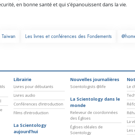
écurité, en bonne santé et qui s’épanouissent dans la vie.
Taïwan
Les livres et conférences des Fondements
@hom
Librairie
Nouvelles journalières
Not
ils
Livres pour débutants
Scientologists @life
Le 
Livres audio
Tech
La Scientology dans le
l
Conférences d’introduction
Réfo
monde
ie
Releveur de coordonnées
Films d’introduction
Réha
des Églises
La v
La Scientology
Églises idéales de
Les 
aujourd’hui
Scientology