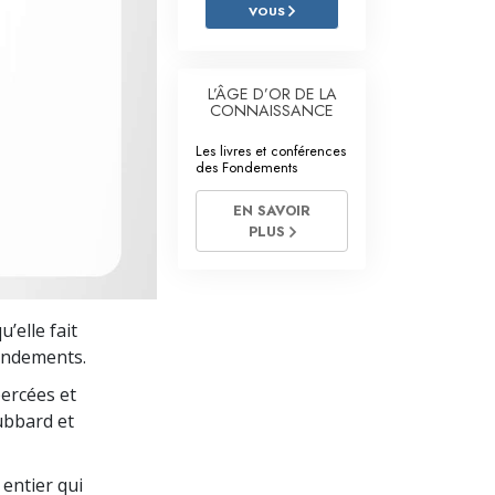
L’échelle des tons émotionnels
VOUS
Réponses aux drogues
L’ÂGE D’OR DE LA
Les enfants
CONNAISSANCE
Des outils pour le monde du travail
Les livres et conférences
des Fondements
L’éthique et les conditions
EN SAVOIR
PLUS
La raison de l’oppression
Les investigations
Les fondements de l’organisation
’elle fait
Fondements.
Les fondements des relations publiques
ercées et
Cibles et buts
ubbard et
La technologie de l’étude
entier qui