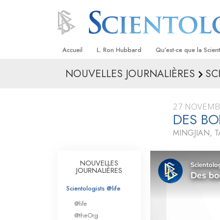
Accueil
L. Ron Hubbard
Qu’est-ce que la Scien
NOUVELLES JOURNALIÈRES
SC
Croyances et pratique
Credos et Codes de Sc
27 NOVEMB
Les scientologues et la
DES BO
MINGJIAN, 
Rencontrez un sciento
À l’intérieur d’une égli
NOUVELLES
JOURNALIÈRES
Les principes de base 
Scientologie
Scientologists @life
La Dianétique : Une in
@life
@theOrg
Amour et haine –