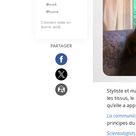
Qu’est-ce que la gran
@work
@home
Comment rester en
bonne santé
PARTAGER
Styliste et m
les tissus, l
qu’elle a app
La communic
principes du
Scientologis