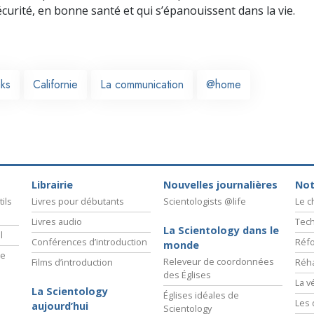
écurité, en bonne santé et qui s’épanouissent dans la vie.
ks
Californie
La communication
@home
Librairie
Nouvelles journalières
Not
ils
Livres pour débutants
Scientologists @life
Le 
Livres audio
Tech
La Scientology dans le
l
Conférences d’introduction
Réfo
monde
ie
Releveur de coordonnées
Films d’introduction
Réha
des Églises
La v
La Scientology
Églises idéales de
Les 
aujourd’hui
Scientology