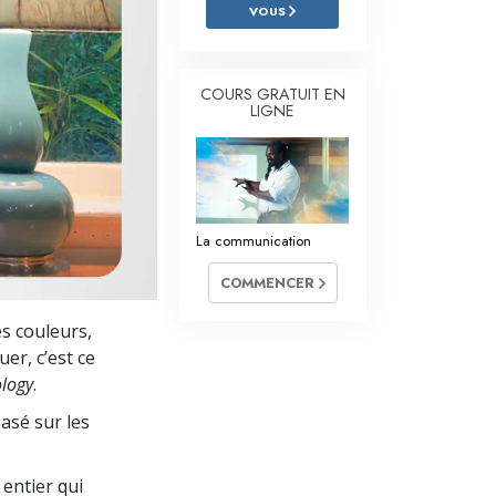
L’échelle des tons émotionnels
VOUS
Réponses aux drogues
COURS GRATUIT EN
Les enfants
LIGNE
Des outils pour le monde du travail
L’éthique et les conditions
La raison de l’oppression
La communication
Les investigations
COMMENCER
Les fondements de l’organisation
es couleurs,
uer, c’est ce
Les fondements des relations publiques
ology
.
Cibles et buts
basé sur les
La technologie de l’étude
entier qui