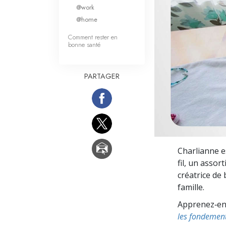
Qu’est-ce que la gran
@work
@home
Comment rester en
bonne santé
PARTAGER
Charlianne e
fil, un asso
créatrice de 
famille.
Apprenez‑en p
les fondement