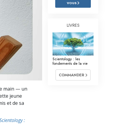
L’échelle des tons émotionnels
VOUS
Réponses aux drogues
LIVRES
Les enfants
Des outils pour le monde du travail
L’éthique et les conditions
Scientology : les
La raison de l’oppression
fondements de la vie
Les investigations
COMMANDER
Les fondements de l’organisation
 de main — un
ette jeune
Les fondements des relations publiques
mis et de sa
Cibles et buts
Scientology :
La technologie de l’étude