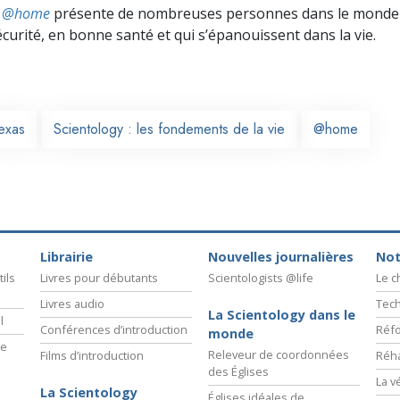
ts @home
présente de nombreuses personnes dans le monde 
écurité, en bonne santé et qui s’épanouissent dans la vie.
exas
Scientology : les fondements de la vie
@home
Librairie
Nouvelles journalières
Not
ils
Livres pour débutants
Scientologists @life
Le 
Livres audio
Tech
La Scientology dans le
l
Conférences d’introduction
Réfo
monde
ie
Releveur de coordonnées
Films d’introduction
Réha
des Églises
La v
La Scientology
Églises idéales de