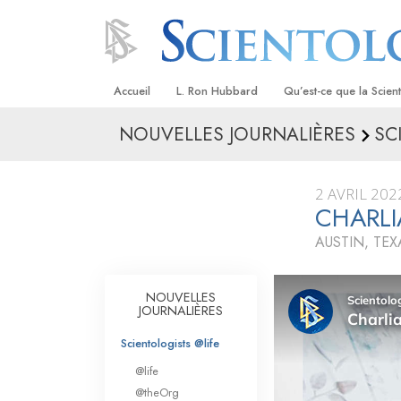
Accueil
L. Ron Hubbard
Qu’est-ce que la Scien
NOUVELLES JOURNALIÈRES
SC
Croyances et pratique
Credos et Codes de Sc
2 AVRIL 202
Les scientologues et la
CHARLI
AUSTIN, TEX
Rencontrez un sciento
À l’intérieur d’une égli
NOUVELLES
JOURNALIÈRES
Les principes de base 
Scientologie
Scientologists @life
La Dianétique : Une in
@life
@theOrg
Amour et haine –