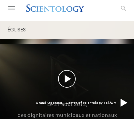
ÉGLISES
Grand Opening—Center of Scientology Tel Aviv