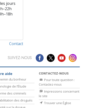
les jours
9h–22h
9h–18h
Contact
SUIVEZ-NOUS
CONTACTEZ-NOUS
re aide
chemin du bonheur
Pour toute question :
Contactez-nous
nologie de l’Étude
Impressions concernant
rme des criminels
le site
bilitation des drogués
Trouver une Église
érité sur la drogue