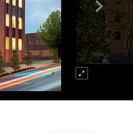
L’échelle des tons émotionnels
Réponses aux drogues
Les enfants
Des outils pour le monde du travail
L’éthique et les conditions
La raison de l’oppression
Les investigations
Les fondements de l’organisation
Les fondements des relations publiques
Cibles et buts
La technologie de l’étude