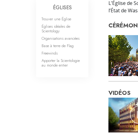
L’Église de 
ÉGLISES
l’État de Wa
Trouver une Église
CÉRÉMONI
Églises idéales de
Scientology
Organisations avancées
Base à terre de Flag
Freewinds
Apporter la Scientologie
au monde entier
VIDÉOS