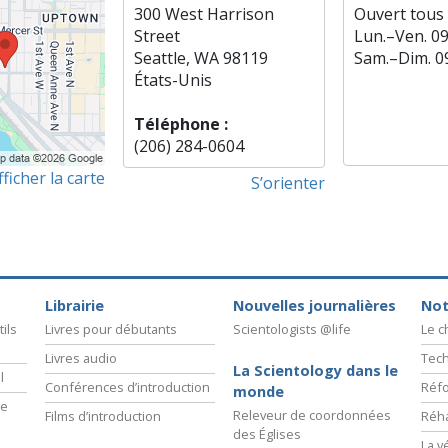
300 West Harrison
Ouvert tous 
Street
Lun.
–
Ven.
0
Seattle, WA 98119
Sam.
–
Dim.
0
États-Unis
Téléphone :
(206) 284-0604
fficher la carte
S’orienter
Librairie
Nouvelles journalières
Not
ils
Livres pour débutants
Scientologists @life
Le 
Livres audio
Tech
La Scientology dans le
l
Conférences d’introduction
Réfo
monde
ie
Releveur de coordonnées
Films d’introduction
Réha
des Églises
La v