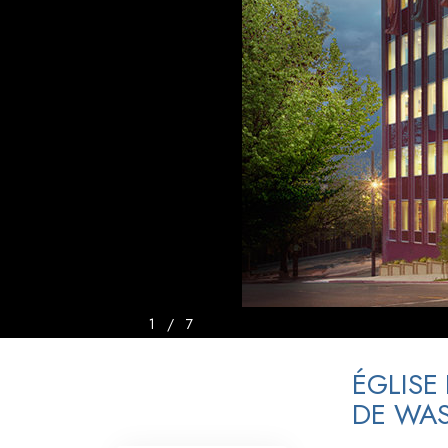
Qu’est-ce que la gran
1
/
7
ÉGLISE
DE WA