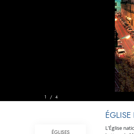
Qu’est-ce que la gran
1
/
4
ÉGLISE
L’Église nat
ÉGLISES