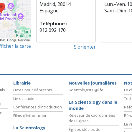
Madrid, 28014
Lun.
–
Ven.
1
Espagne
Sam.
–
Dim.
1
Téléphone :
912 092 170
fficher la carte
S’orienter
Librairie
Nouvelles journalières
Not
ils
Livres pour débutants
Scientologists @life
Le 
Livres audio
Tech
La Scientology dans le
l
Conférences d’introduction
Réfo
monde
ie
Releveur de coordonnées
Films d’introduction
Réha
des Églises
La v
La Scientology
Églises idéales de