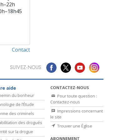
0h–22h
0h–18h45
Contact
SUIVEZ-NOUS
CONTACTEZ-NOUS
re aide
chemin du bonheur
Pour toute question :
Contactez-nous
nologie de l’Étude
Impressions concernant
rme des criminels
le site
bilitation des drogués
Trouver une Église
érité sur la drogue
ABONNEMENT