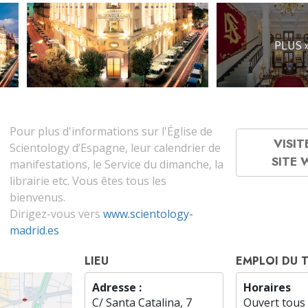
PLUS 
Pour plus d'informations sur l'Église de
VISIT
Scientology d’Espagne, leur calendrier de
SITE
manifestations, le Service du dimanche, la
librairie etc. Vous êtes tous les
bienvenus.
Dirigez-vous vers
www.scientology-
madrid.es
LIEU
EMPLOI DU 
Adresse :
Horaires
C/ Santa Catalina, 7
Ouvert tous 