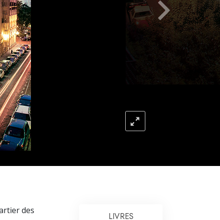
L’échelle des tons émotionnels
Réponses aux drogues
Les enfants
Des outils pour le monde du travail
L’éthique et les conditions
La raison de l’oppression
Les investigations
Les fondements de l’organisation
Les fondements des relations publiques
Cibles et buts
La technologie de l’étude
artier des
LIVRES