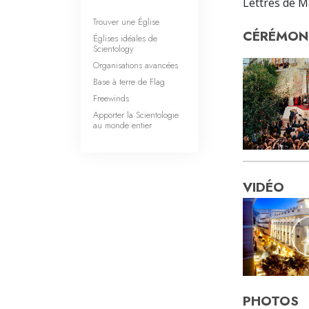
Lettres de M
Trouver une Église
CÉRÉMONI
Églises idéales de
Scientology
Organisations avancées
Base à terre de Flag
Freewinds
Apporter la Scientologie
au monde entier
VIDÉO
PHOTOS