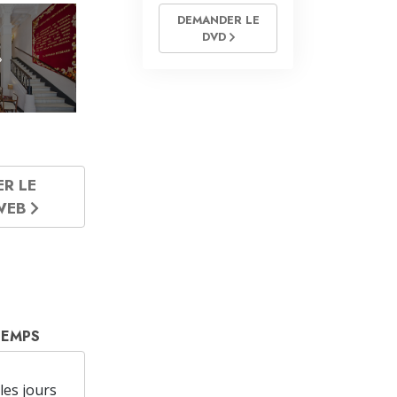
DEMANDER LE
DVD
»
ER LE
 WEB
TEMPS
les jours