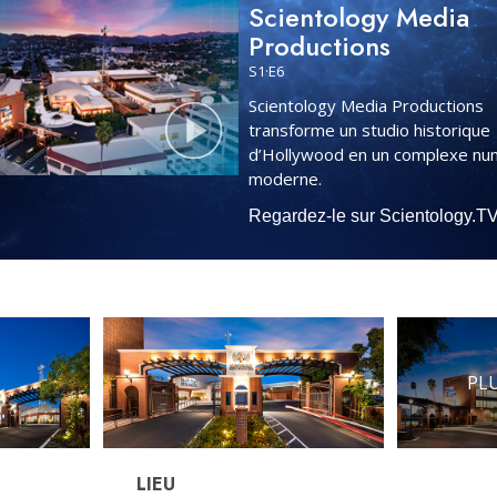
Scientology Media
Productions
S
1
·E
6
Scientology Media Productions
transforme un studio historique
d’Hollywood en un complexe nu
moderne.
Regardez-le sur Scientology.T
PLU
LIEU