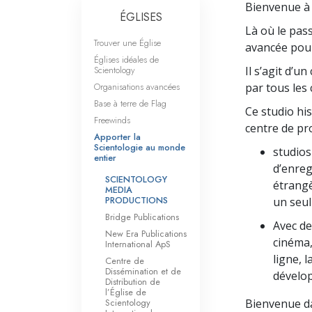
Bienvenue à 
ÉGLISES
Là où le pass
Trouver une Église
avancée pour
Églises idéales de
Scientology
Il s’agit d’
Organisations avancées
par tous les
Base à terre de Flag
Ce studio hi
Freewinds
centre de pr
Apporter la
Scientologie au monde
studios
entier
d’enreg
SCIENTOLOGY
étrangè
MEDIA
PRODUCTIONS
un seul
Bridge Publications
Avec de
New Era Publications
cinéma,
International ApS
ligne, l
Centre de
Dissémination et de
dévelop
Distribution de
l’Église de
Scientology
Bienvenue da