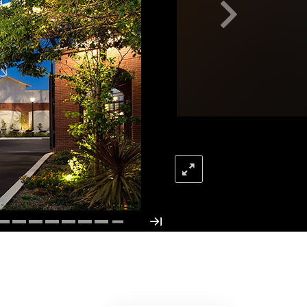
L’échelle des tons émotionnels
Réponses aux drogues
Les enfants
Des outils pour le monde du travail
L’éthique et les conditions
La raison de l’oppression
Les investigations
Les fondements de l’organisation
Les fondements des relations publiques
Cibles et buts
La technologie de l’étude