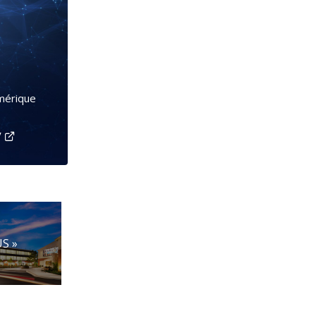
mérique
V
S »