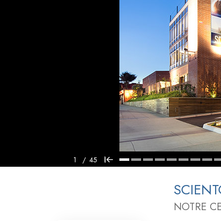
Qu’est-ce que la gran
1
/
45
SCIEN
NOTRE CE