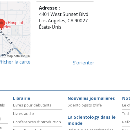
Adresse :
4401 West Sunset Blvd
Los Angeles, CA 90027
États-Unis
fficher la carte
S’orienter
Librairie
Nouvelles journalières
Not
ils
Livres pour débutants
Scientologists @life
Le 
Livres audio
Tech
La Scientology dans le
l
Conférences d’introduction
Réfo
monde
ie
Releveur de coordonnées