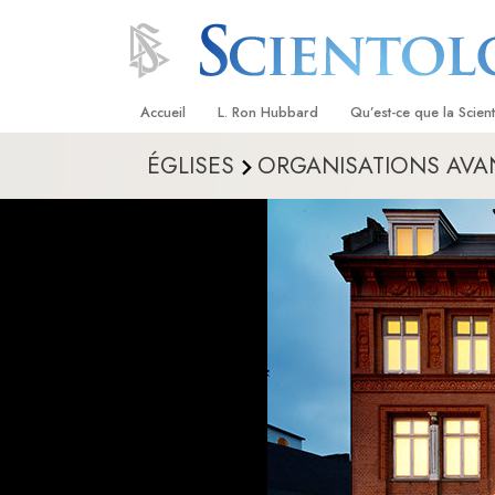
Accueil
L. Ron Hubbard
Qu’est-ce que la Scien
ÉGLISES
ORGANISATIONS AVA
Croyances et pratique
Credos et Codes de Sc
Les scientologues et la
Rencontrez un sciento
À l’intérieur d’une égli
Les principes de base 
Scientologie
La Dianétique : Une in
Amour et haine –