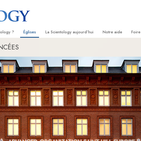
tology ?
Églises
La Scientology aujourd’hui
Notre aide
Foire
NCÉES
s
Trouver une Église
Inaugurations
Le chemin du bonheu
Antéc
Liv
ientologie
Églises idéales de Scientology
Les célébrations de Scientology
Applied Scholastics
À l’i
Liv
 Scientologie
Organisations avancées
David Miscavige — Chef ecclésiastique
Criminon
L’org
con
de la Scientology
logue
Base à terre de Flag
Narconon
Film
se
Freewinds
La vérité sur la drog
Ser
de la
Apporter la Scientologie au monde
Tous unis pour les d
entier
La Commission des C
troduction
Droits de l’Homme
Les ministres volonta