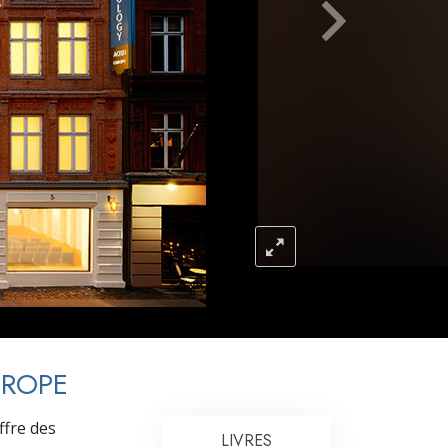
L’échelle des tons émotionnels
Réponses aux drogues
Les enfants
Des outils pour le monde du travail
L’éthique et les conditions
La raison de l’oppression
Les investigations
Les fondements de l’organisation
Les fondements des relations publiques
Cibles et buts
UROPE
La technologie de l’étude
ffre des
LIVRES