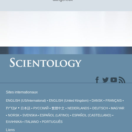
Sites internationaux
ENGLISH (US/International)
ENGLISH (United Kingdom)
DANSK
FRANÇAIS
עברית
日本語
РУССКИЙ
繁體中文
NEDERLANDS
DEUTSCH
MAGYAR
NORSK
SVENSKA
ESPAÑOL (LATINO)
ESPAÑOL (CASTELLANO)
ΕΛΛΗΝΙΚA
ITALIANO
PORTUGUÊS
Liens