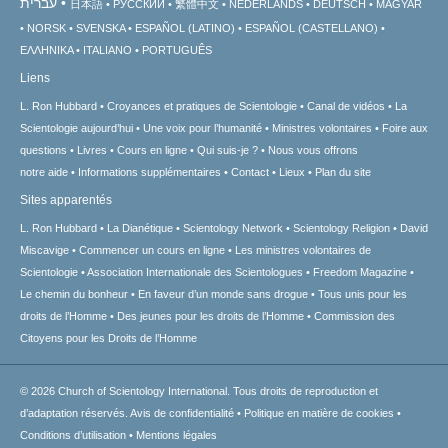
עברית
日本語
РУССКИЙ
繁體中文
NEDERLANDS
DEUTSCH
MAGYAR
NORSK
SVENSKA
ESPAÑOL (LATINO)
ESPAÑOL (CASTELLANO)
ΕΛΛΗΝΙΚA
ITALIANO
PORTUGUÊS
Liens
L. Ron Hubbard
Croyances et pratiques de Scientologie
Canal de vidéos
La
Scientologie aujourd’hui
Une voix pour l’humanité
Ministres volontaires
Foire aux
questions
Livres
Cours en ligne
Qui suis-je ?
Nous vous offrons
notre aide
Informations supplémentaires
Contact
Lieux
Plan du site
Sites apparentés
L. Ron Hubbard
La Dianétique
Scientology Network
Scientology Religion
David
Miscavige
Commencer un cours en ligne
Les ministres volontaires de
Scientologie
Association Internationale des Scientologues
Freedom Magazine
Le chemin du bonheur
En faveur d’un monde sans drogue
Tous unis pour les
droits de l’Homme
Des jeunes pour les droits de l’Homme
Commission des
Citoyens pour les Droits de l’Homme
© 2026
Church of Scientology International.
Tous droits de reproduction et
d’adaptation réservés.
Avis de confidentialité
•
Politique en matière de cookies
•
Conditions d’utilisation
•
Mentions légales