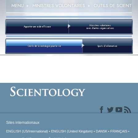
MENU
»
MINISTRES VOLONTAIRES
»
OUTILS DE SCIENTOL
Ministres volontaires
Apporter une aide efficace
avec d’autres organisations
Outils de Scientologie pour la vie
Spots d’information
Sites internationaux
ENGLISH (US/International)
ENGLISH (United Kingdom)
DANSK
FRANÇAIS