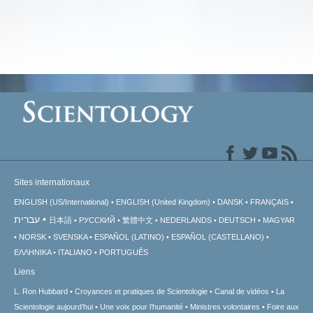
Sites internationaux
ENGLISH (US/International)
ENGLISH (United Kingdom)
DANSK
FRANÇAIS
עברית
日本語
РУССКИЙ
繁體中文
NEDERLANDS
DEUTSCH
MAGYAR
NORSK
SVENSKA
ESPAÑOL (LATINO)
ESPAÑOL (CASTELLANO)
ΕΛΛΗΝΙΚA
ITALIANO
PORTUGUÊS
Liens
L. Ron Hubbard
Croyances et pratiques de Scientologie
Canal de vidéos
La
Scientologie aujourd’hui
Une voix pour l’humanité
Ministres volontaires
Foire aux