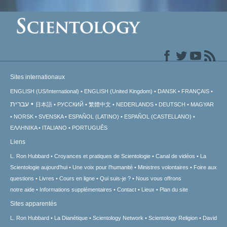
Sites internationaux
ENGLISH (US/International)
ENGLISH (United Kingdom)
DANSK
FRANÇAIS
עברית
日本語
РУССКИЙ
繁體中文
NEDERLANDS
DEUTSCH
MAGYAR
NORSK
SVENSKA
ESPAÑOL (LATINO)
ESPAÑOL (CASTELLANO)
ΕΛΛΗΝΙΚA
ITALIANO
PORTUGUÊS
Liens
L. Ron Hubbard
Croyances et pratiques de Scientologie
Canal de vidéos
La
Scientologie aujourd’hui
Une voix pour l’humanité
Ministres volontaires
Foire aux
questions
Livres
Cours en ligne
Qui suis-je ?
Nous vous offrons
notre aide
Informations supplémentaires
Contact
Lieux
Plan du site
Sites apparentés
L. Ron Hubbard
La Dianétique
Scientology Network
Scientology Religion
David