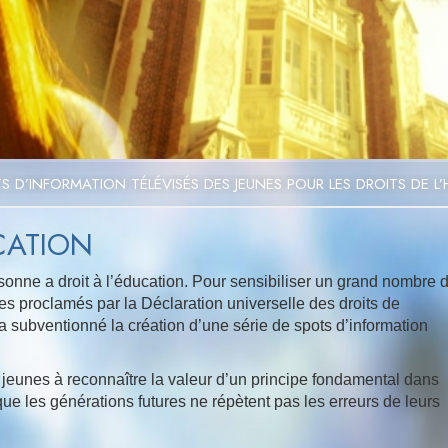
Video
S D’INFORMATION TÉLÉVISÉS DES JEUNES POUR LES DROITS DE 
UCATION
sonne a droit à l’éducation. Pour sensibiliser un grand nombre 
es proclamés par la Déclaration universelle des droits de
a subventionné la création d’une série de spots d’information
 jeunes à reconnaître la valeur d’un principe fondamental dans
 que les générations futures ne répètent pas les erreurs de leurs