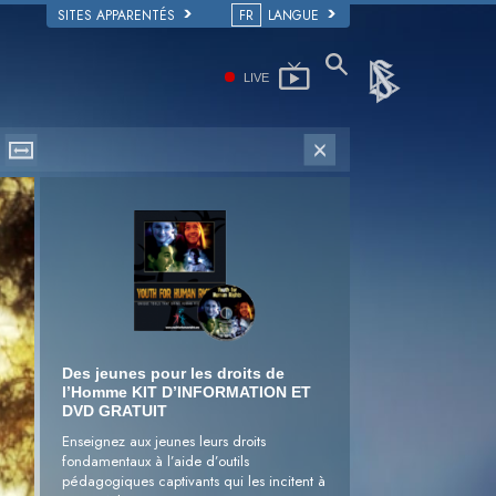
SITES APPARENTÉS
FR
LANGUE
LIVE
Des jeunes pour les droits de
l’Homme KIT D’INFORMATION ET
DVD GRATUIT
Enseignez aux jeunes leurs droits
fondamentaux à l’aide d’outils
pédagogiques captivants qui les incitent à