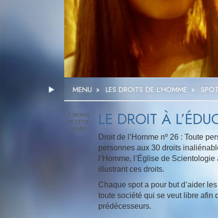
MENU
»
LES DROITS DE L’HOMME
»
SPOT
LE DROIT À L’ÉD
Droit de l’Homme nº 26 : Toute per
personnes aux 30 droits inaliénabl
l’Homme, l’Église de Scientologie 
illustrant ces droits.
Chaque spot a pour but d’aider les
toute société qui se veut libre afin
prédécesseurs.