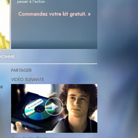
passer à l’action .
Commandez votre kit gratuit. »
L’HOMME
PARTAGER
de