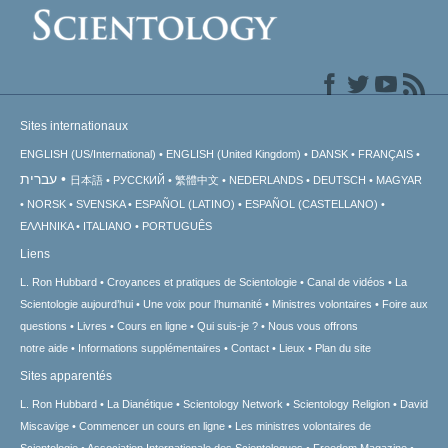
Sites internationaux
ENGLISH (US/International)
ENGLISH (United Kingdom)
DANSK
FRANÇAIS
עברית
日本語
РУССКИЙ
繁體中文
NEDERLANDS
DEUTSCH
MAGYAR
NORSK
SVENSKA
ESPAÑOL (LATINO)
ESPAÑOL (CASTELLANO)
ΕΛΛΗΝΙΚA
ITALIANO
PORTUGUÊS
Liens
L. Ron Hubbard
Croyances et pratiques de Scientologie
Canal de vidéos
La
Scientologie aujourd’hui
Une voix pour l’humanité
Ministres volontaires
Foire aux
questions
Livres
Cours en ligne
Qui suis-je ?
Nous vous offrons
notre aide
Informations supplémentaires
Contact
Lieux
Plan du site
Sites apparentés
L. Ron Hubbard
La Dianétique
Scientology Network
Scientology Religion
David
Miscavige
Commencer un cours en ligne
Les ministres volontaires de
Scientologie
Association Internationale des Scientologues
Freedom Magazine