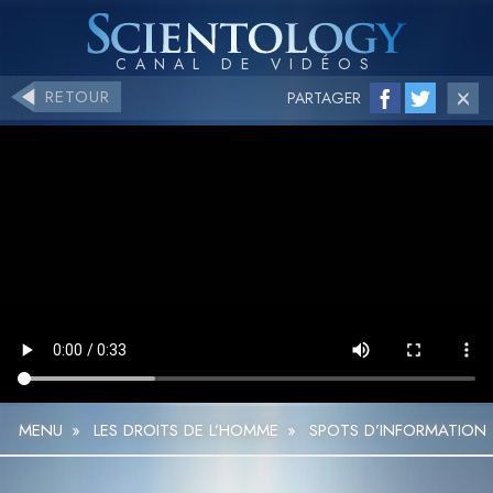
RETOUR
PARTAGER
MENU
»
LES DROITS DE L’HOMME
»
SPOTS D’INFORMATION T