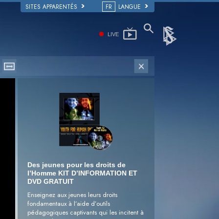
SITES APPARENTÉS
FR
LANGUE
LIVE
Des jeunes pour les droits de
l’Homme KIT D’INFORMATION ET
DVD GRATUIT
Enseignez aux jeunes leurs droits
fondamentaux à l’aide d’outils
pédagogiques captivants qui les incitent à