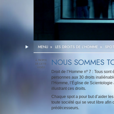
MENU
»
LES DROITS DE L’HOMME
»
SPOT
NOUS SOMMES TO
Droit de l’Homme nº 7 : Tous sont 
personnes aux 30 droits inaliénabl
l’Homme, l’Église de Scientologie 
illustrant ces droits.
Chaque spot a pour but d’aider les
toute société qui se veut libre afin
prédécesseurs.