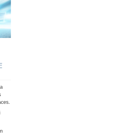
E
la
s
aces.
i
un