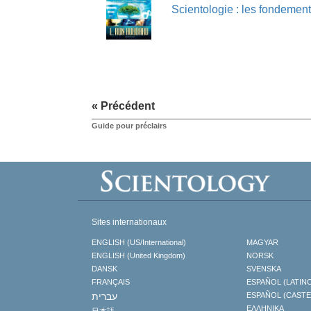
Scientologie : les fondement
« Précédent
Guide pour préclairs
Sites internationaux
ENGLISH (US/International)
MAGYAR
ENGLISH (United Kingdom)
NORSK
DANSK
SVENSKA
FRANÇAIS
ESPAÑOL (LATIN
עברית
ESPAÑOL (CAST
ΕΛΛΗΝΙΚA