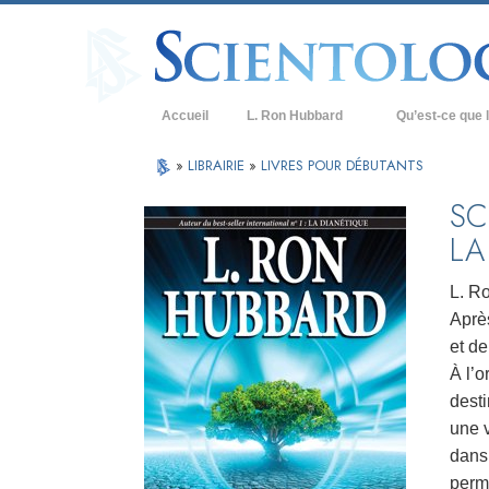
Accueil
L. Ron Hubbard
Qu’est-ce que l
Croyances et prat
»
LIBRAIRIE
»
LIVRES POUR DÉBUTANTS
Credos et Codes d
SC
LA
Les scientologues 
Rencontrez un sci
L. R
Après
À l’intérieur d’une
et de
Les principes de b
À l’o
desti
La Dianétique : Un
une 
Amour et haine –
dans 
Qu’est-ce que la 
perm