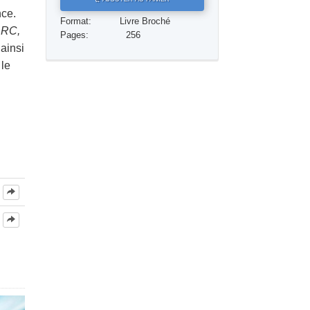
nce.
Réponses aux drogues
Format:
Livre Broché
’ARC,
Pages:
256
Les enfants
ainsi
 le
Des outils pour le monde du travail
L’éthique et les conditions
La raison de l’oppression
Les investigations
Les fondements de l’organisation
Les fondements des relations publiques
Cibles et buts
La technologie de l’étude
La communication