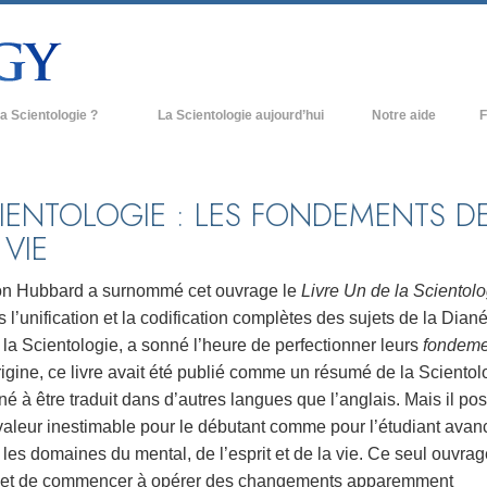
a Scientologie ?
La Scientologie aujourd’hui
Notre aide
F
iques
Églises de Scientologie
Ant
e Scientologie
Nouvelles Églises de Scientologie
À l
IENTOLOGIE : LES FONDEMENTS D
 VIE
et la Scientologie
Organisations avancées
L’o
entologue
Base à terre de Flag
on Hubbard a surnommé cet ouvrage le
Livre Un de la Scientolo
 l’unification et la codification complètes des sujets de la Dian
 église
Freewinds
 la Scientologie, a sonné l’heure de perfectionner leurs
fondeme
ase de la Scientologie
Apporter la Scientologie au monde
rigine, ce livre avait été publié comme un résumé de la Scientol
entier
né à être traduit dans d’autres langues que l’anglais. Mais il p
e introduction
David Miscavige - Chef ecclésiastique
valeur inestimable pour le débutant comme pour l’étudiant avan
de la Scientologie
les domaines du mental, de l’esprit et de la vie. Ce seul ouvrag
grandeur ?
et de commencer à opérer des changements apparemment