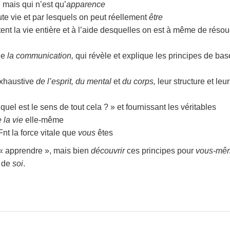
 mais qui n’est qu’
apparence
ute vie et par lesquels on peut réellement
être
ent la vie entière et à l’aide desquelles on est à même de réso
de
la communication,
qui révèle et explique les principes de ba
exhaustive
de l’esprit, du mental
et
du corps,
leur structure et leu
uel est le sens de tout cela ? » et fournissant les véritables
 la vie
elle-même
Fnt la force vitale que
vous
êtes
 « apprendre », mais bien
découvrir
ces principes pour
vous-mê
e de
soi
.