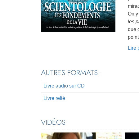
mirac
On y
les 
que d
point
Lire
AUTRES FORMATS :
Livre audio sur CD
Livre relié
VIDÉOS