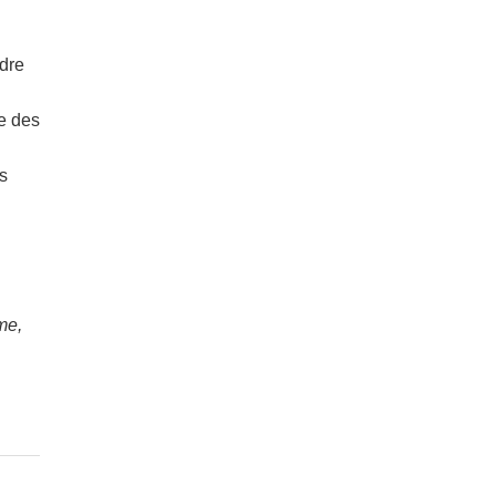
udre
se des
rs
me,