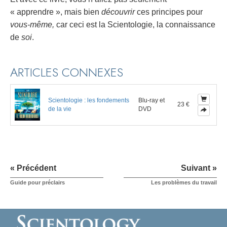
« apprendre », mais bien
découvrir
ces principes pour
vous-même,
car ceci est la Scientologie, la connaissance
de
soi
.
ARTICLES CONNEXES
Scientologie : les fondements
Blu-ray et
23 €
de la vie
DVD
« Précédent
Suivant »
Guide pour préclairs
Les problèmes du travail