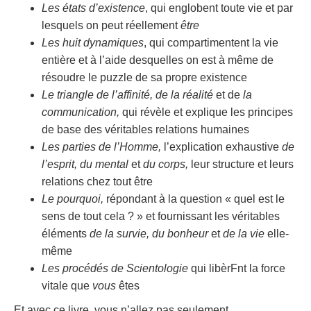
Les états d’existence
, qui englobent toute vie et par
lesquels on peut réellement
être
Les huit dynamiques
, qui compartimentent la vie
entière et à l’aide desquelles on est à même de
résoudre le puzzle de sa propre existence
Le triangle de l’affinité, de la réalité
et de
la
communication,
qui révèle et explique les principes
de base des véritables relations humaines
Les parties de l’Homme,
l’explication exhaustive
de
l’esprit, du mental
et
du corps,
leur structure et leurs
relations chez tout être
Le pourquoi,
répondant à la question « quel est le
sens de tout cela ? » et fournissant les véritables
éléments
de la survie, du bonheur
et
de la vie
elle-
même
Les procédés de Scientologie
qui libèrFnt la force
vitale que
vous
êtes
Et avec ce livre, vous n’allez pas seulement