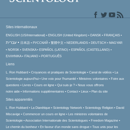
Sites internationaux
ENGLISH (US/International)
ENGLISH (United Kingdom)
DANSK
FRANÇAIS
עברית
日本語
РУССКИЙ
繁體中文
NEDERLANDS
DEUTSCH
MAGYAR
NORSK
SVENSKA
ESPAÑOL (LATINO)
ESPAÑOL (CASTELLANO)
ΕΛΛΗΝΙΚA
ITALIANO
PORTUGUÊS
Liens
L. Ron Hubbard
Croyances et pratiques de Scientologie
Canal de vidéos
La
Scientologie aujourd’hui
Une voix pour l’humanité
Ministres volontaires
Foire aux
questions
Livres
Cours en ligne
Qui suis-je ?
Nous vous offrons
notre aide
Informations supplémentaires
Contact
Lieux
Plan du site
Sites apparentés
L. Ron Hubbard
La Dianétique
Scientology Network
Scientology Religion
David
Miscavige
Commencer un cours en ligne
Les ministres volontaires de
Scientologie
Association Internationale des Scientologues
Freedom Magazine
Le chemin du bonheur
En faveur d’un monde sans drogue
Tous unis pour les