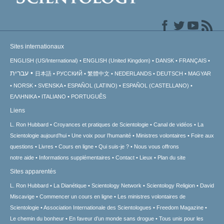
Sites internationaux
ENGLISH (US/International)
ENGLISH (United Kingdom)
DANSK
FRANÇAIS
עברית
日本語
РУССКИЙ
繁體中文
NEDERLANDS
DEUTSCH
MAGYAR
NORSK
SVENSKA
ESPAÑOL (LATINO)
ESPAÑOL (CASTELLANO)
ΕΛΛΗΝΙΚA
ITALIANO
PORTUGUÊS
Liens
L. Ron Hubbard
Croyances et pratiques de Scientologie
Canal de vidéos
La
Scientologie aujourd’hui
Une voix pour l’humanité
Ministres volontaires
Foire aux
questions
Livres
Cours en ligne
Qui suis-je ?
Nous vous offrons
notre aide
Informations supplémentaires
Contact
Lieux
Plan du site
Sites apparentés
L. Ron Hubbard
La Dianétique
Scientology Network
Scientology Religion
David
Miscavige
Commencer un cours en ligne
Les ministres volontaires de
Scientologie
Association Internationale des Scientologues
Freedom Magazine
Le chemin du bonheur
En faveur d’un monde sans drogue
Tous unis pour les