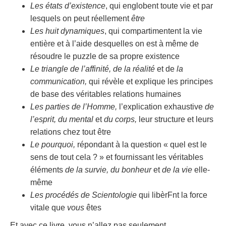
Les états d’existence
, qui englobent toute vie et par
lesquels on peut réellement
être
Les huit dynamiques
, qui compartimentent la vie
entière et à l’aide desquelles on est à même de
résoudre le puzzle de sa propre existence
Le triangle de l’affinité, de la réalité
et de
la
communication,
qui révèle et explique les principes
de base des véritables relations humaines
Les parties de l’Homme,
l’explication exhaustive
de
l’esprit, du mental
et
du corps,
leur structure et leurs
relations chez tout être
Le pourquoi,
répondant à la question « quel est le
sens de tout cela ? » et fournissant les véritables
éléments
de la survie, du bonheur
et
de la vie
elle-
même
Les procédés de Scientologie
qui libèrFnt la force
vitale que
vous
êtes
Et avec ce livre, vous n’allez pas seulement