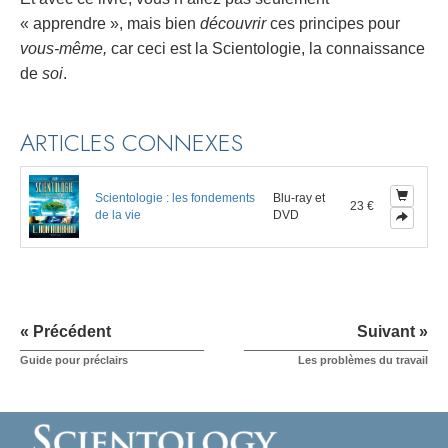
« apprendre », mais bien
découvrir
ces principes pour
vous-même,
car ceci est la Scientologie, la connaissance
de
soi
.
ARTICLES CONNEXES
Scientologie : les fondements
Blu-ray et
23 €
de la vie
DVD
« Précédent
Suivant »
Guide pour préclairs
Les problèmes du travail