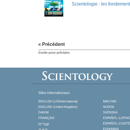
Scientologie : les fondement
« Précédent
Guide pour préclairs
Sites internationaux
ENGLISH (US/International)
MAGYAR
ENGLISH (United Kingdom)
NORSK
DANSK
SVENSKA
FRANÇAIS
ESPAÑOL (LATIN
עברית
ESPAÑOL (CAST
ΕΛΛΗΝΙΚA