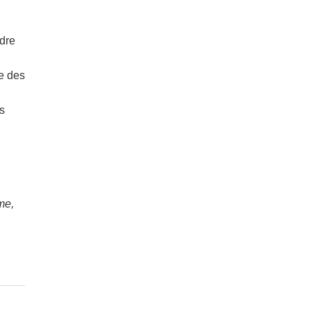
udre
se des
rs
me,