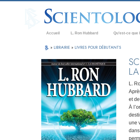
Accueil
L. Ron Hubbard
Qu’est-ce que l
Croyances et prat
»
LIBRAIRIE
»
LIVRES POUR DÉBUTANTS
Credos et Codes d
SC
LA
Les scientologues 
Rencontrez un sci
L. R
Après
À l’intérieur d’une
et de
Les principes de b
À l’o
desti
La Dianétique : Un
une 
Amour et haine –
dans 
Qu’est-ce que la 
perm