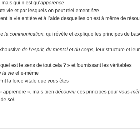
 mais qui n’est qu’
apparence
ute vie et par lesquels on peut réellement
être
ent la vie entière et à l’aide desquelles on est à même de réso
de
la communication,
qui révèle et explique les principes de ba
exhaustive
de l’esprit, du mental
et
du corps,
leur structure et leu
uel est le sens de tout cela ? » et fournissant les véritables
 la vie
elle-même
Fnt la force vitale que
vous
êtes
 « apprendre », mais bien
découvrir
ces principes pour
vous-mê
e de
soi
.