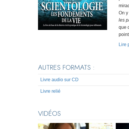
mirac
On y
les 
que d
point
Lire
AUTRES FORMATS :
Livre audio sur CD
Livre relié
VIDÉOS