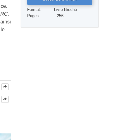
nce.
Réponses aux drogues
Format:
Livre Broché
’ARC,
Pages:
256
Les enfants
ainsi
 le
Des outils pour le monde du travail
L’éthique et les conditions
La raison de l’oppression
Les investigations
Les fondements de l’organisation
Les fondements des relations publiques
Cibles et buts
La technologie de l’étude
La communication