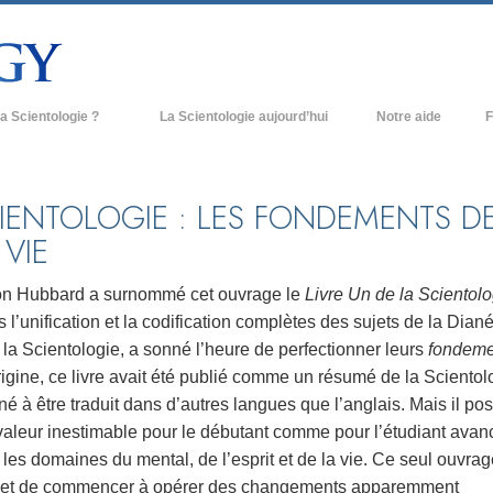
a Scientologie ?
La Scientologie aujourd’hui
Notre aide
F
iques
Églises de Scientologie
Ant
e Scientologie
Nouvelles Églises de Scientologie
À l
IENTOLOGIE : LES FONDEMENTS D
 VIE
et la Scientologie
Organisations avancées
L’o
entologue
Base à terre de Flag
on Hubbard a surnommé cet ouvrage le
Livre Un de la Scientolo
 l’unification et la codification complètes des sujets de la Dian
 église
Freewinds
 la Scientologie, a sonné l’heure de perfectionner leurs
fondeme
ase de la Scientologie
Apporter la Scientologie au monde
rigine, ce livre avait été publié comme un résumé de la Scientol
entier
né à être traduit dans d’autres langues que l’anglais. Mais il p
e introduction
David Miscavige - Chef ecclésiastique
valeur inestimable pour le débutant comme pour l’étudiant avan
de la Scientologie
les domaines du mental, de l’esprit et de la vie. Ce seul ouvrag
grandeur ?
et de commencer à opérer des changements apparemment