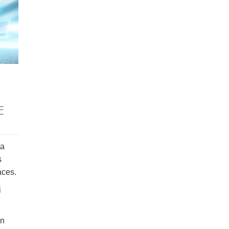
E
la
s
aces.
i
un