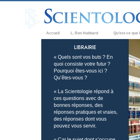
Accueil
L. Ron Hubbard
Qu’est-ce que l
Croyances et prat
LIBRAIRIE
« Quels sont vos buts ? En
Credos et Codes d
quoi consiste votre futur ?
Les scientologues 
Pourquoi êtes-vous ici ?
Qu’êtes-vous ?
Rencontrez un sci
« La Scientologie répond à
À l’intérieur d’une
ces questions avec de
bonnes réponses, des
Les principes de b
réponses pratiques et vraies,
La Dianétique : Un
des réponses dont vous
pouvez vous servir.
Amour et haine –
Qu’est-ce que la 
« Car le sujet dont s’occupe