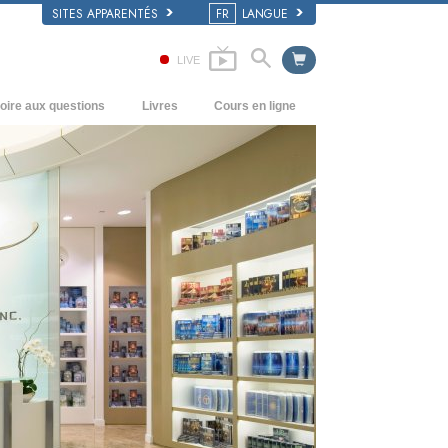
SITES APPARENTÉS
FR
LANGUE
LIVE
oire aux questions
Livres
Cours en ligne
écédents et principes de base
Comment résoudre les conflits
Livres pour débutants
’intérieur d’une église
Les dynamiques de l’existence
Livres audio
rganisation de la Scientologie
Les composantes de la compréhension
conférences d’introduction
Solutions à un environnement
Films
dangereux
Procédés d’assistance pour maladies et
blessures
Intégrité et honnêteté
Le mariage
L’échelle des tons émotionnels