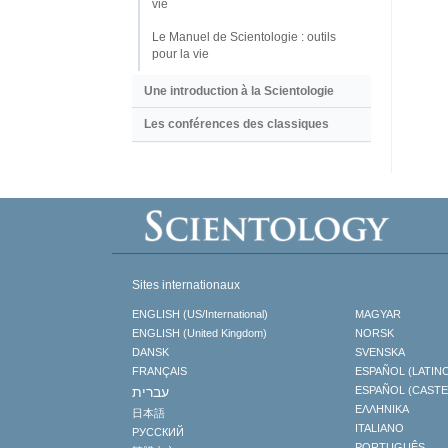
vie
Le Manuel de Scientologie : outils
pour la vie
Une introduction à la Scientologie
Les conférences des classiques
Sites internationaux
ENGLISH (US/International)
MAGYAR
ENGLISH (United Kingdom)
NORSK
DANSK
SVENSKA
FRANÇAIS
ESPAÑOL (LATIN
עברית
ESPAÑOL (CAST
ΕΛΛΗΝΙΚA
日本語
ITALIANO
РУССКИЙ
PORTUGUÊS