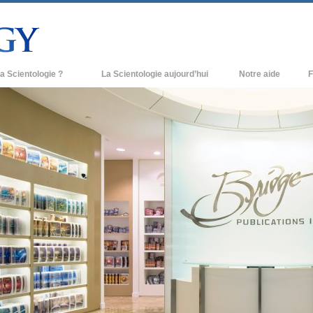
a Scientologie ?
La Scientologie aujourd’hui
Notre aide
F
iques
Églises de Scientologie
Ant
e Scientologie
Nouvelles Églises de Scientologie
À l
et la Scientologie
Organisations avancées
L’o
entologue
Base à terre de Flag
 église
Freewinds
ase de la Scientologie
Apporter la Scientologie au monde
entier
e introduction
David Miscavige - Chef ecclésiastique
de la Scientologie
grandeur ?