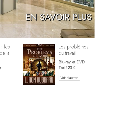
Réponses aux drogues
EN SAVOIR PLUS
Les enfants
Des outils pour le monde du travail
L’éthique et les conditions
 : les
Les problèmes
de la
du travail
La raison de l’oppression
Blu-ray et DVD
Les investigations
Tarif 23 €
D
Les fondements de l’organisation
Voir d’autres
Les fondements des relations publiques
Cibles et buts
La technologie de l’étude
La communication