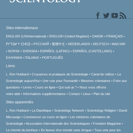
Sites internationaux
ENGLISH (US/International)
ENGLISH (United Kingdom)
DANSK
FRANÇAIS
עברית
日本語
РУССКИЙ
繁體中文
NEDERLANDS
DEUTSCH
MAGYAR
NORSK
SVENSKA
ESPAÑOL (LATINO)
ESPAÑOL (CASTELLANO)
ΕΛΛΗΝΙΚA
ITALIANO
PORTUGUÊS
Liens
L. Ron Hubbard
Croyances et pratiques de Scientologie
Canal de vidéos
La
Scientologie aujourd’hui
Une voix pour l’humanité
Ministres volontaires
Foire aux
questions
Livres
Cours en ligne
Qui suis-je ?
Nous vous offrons
notre aide
Informations supplémentaires
Contact
Lieux
Plan du site
Sites apparentés
L. Ron Hubbard
La Dianétique
Scientology Network
Scientology Religion
David
Miscavige
Commencer un cours en ligne
Les ministres volontaires de
Scientologie
Association Internationale des Scientologues
Freedom Magazine
Le chemin du bonheur
En faveur d’un monde sans drogue
Tous unis pour les