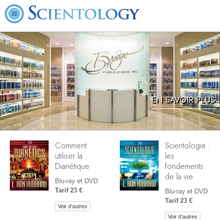
EN SAVOIR PLUS
Comment
Scientologie :
utiliser la
les
Dianétique
fondements
de la vie
Blu-ray et DVD
Tarif 23 €
Blu-ray et DVD
Tarif 23 €
Voir d’autres
Voir d’autres