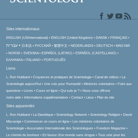
Sites internationaux
ENGLISH (US/International)
ENGLISH (United Kingdom)
DANSK
FRANÇAIS
עברית
日本語
РУССКИЙ
繁體中文
NEDERLANDS
DEUTSCH
MAGYAR
NORSK
SVENSKA
ESPAÑOL (LATINO)
ESPAÑOL (CASTELLANO)
ΕΛΛΗΝΙΚA
ITALIANO
PORTUGUÊS
Liens
L. Ron Hubbard
Croyances et pratiques de Scientologie
Canal de vidéos
La
Scientologie aujourd’hui
Une voix pour l’humanité
Ministres volontaires
Foire aux
questions
Livres
Cours en ligne
Qui suis-je ?
Nous vous offrons
notre aide
Informations supplémentaires
Contact
Lieux
Plan du site
Sites apparentés
L. Ron Hubbard
La Dianétique
Scientology Network
Scientology Religion
David
Miscavige
Commencer un cours en ligne
Les ministres volontaires de
Scientologie
Association Internationale des Scientologues
Freedom Magazine
Le chemin du bonheur
En faveur d’un monde sans drogue
Tous unis pour les