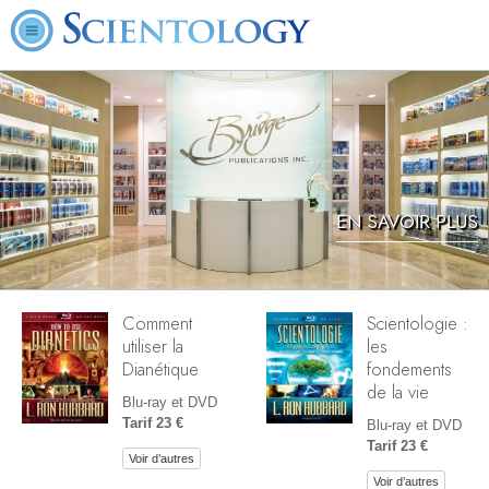
EN SAVOIR PLUS
Comment
Scientologie :
utiliser la
les
Dianétique
fondements
de la vie
Blu-ray et DVD
Tarif 23 €
Blu-ray et DVD
Tarif 23 €
Voir d’autres
Voir d’autres