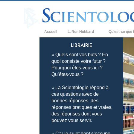
Accueil
L. Ron Hubbard
Qu’est-ce que l
Croyances et prat
LIBRAIRIE
« Quels sont vos buts ? En
Credos et Codes d
quoi consiste votre futur ?
Les scientologues 
Pourquoi êtes-vous ici ?
Qu’êtes-vous ?
Rencontrez un sci
« La Scientologie répond à
À l’intérieur d’une
ces questions avec de
bonnes réponses, des
Les principes de b
réponses pratiques et vraies,
La Dianétique : Un
des réponses dont vous
pouvez vous servir.
Amour et haine –
Qu’est-ce que la 
« Car le sujet dont s’occupe