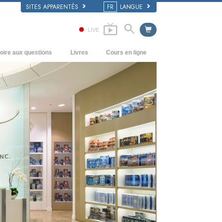
SITES APPARENTÉS
FR
LANGUE
LIVE
oire aux questions
Livres
Cours en ligne
écédents et principes de base
Comment résoudre les conflits
Livres pour débutants
’intérieur d’une église
Les dynamiques de l’existence
Livres audio
rganisation de la Scientologie
Les composantes de la compréhension
conférences d’introduction
Solutions à un environnement
Films
dangereux
Procédés d’assistance pour maladies et
blessures
Intégrité et honnêteté
Le mariage
L’échelle des tons émotionnels