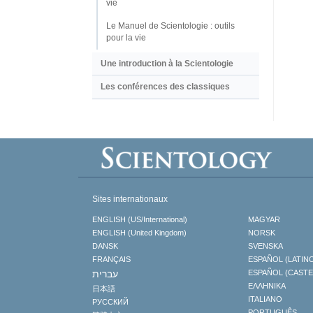
vie
Le Manuel de Scientologie : outils
pour la vie
Une introduction à la Scientologie
Les conférences des classiques
Sites internationaux
ENGLISH (US/International)
MAGYAR
ENGLISH (United Kingdom)
NORSK
DANSK
SVENSKA
FRANÇAIS
ESPAÑOL (LATIN
עברית
ESPAÑOL (CAST
ΕΛΛΗΝΙΚA
日本語
ITALIANO
РУССКИЙ
PORTUGUÊS