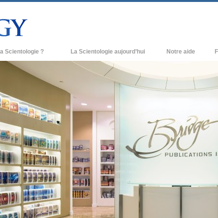
a Scientologie ?
La Scientologie aujourd’hui
Notre aide
F
iques
Églises de Scientologie
Ant
e Scientologie
Nouvelles Églises de Scientologie
À l
et la Scientologie
Organisations avancées
L’o
entologue
Base à terre de Flag
 église
Freewinds
ase de la Scientologie
Apporter la Scientologie au monde
entier
e introduction
David Miscavige - Chef ecclésiastique
de la Scientologie
grandeur ?