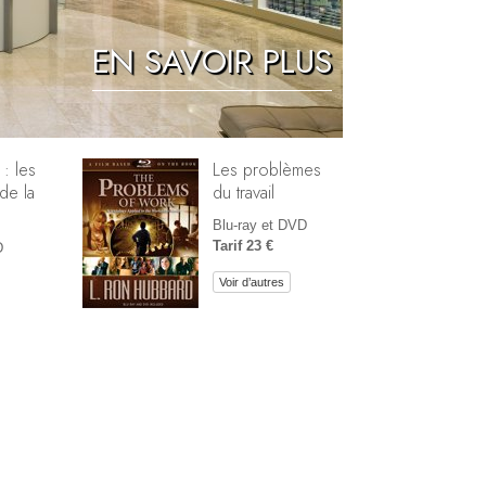
Réponses aux drogues
EN SAVOIR PLUS
Les enfants
Des outils pour le monde du travail
L’éthique et les conditions
 : les
Les problèmes
de la
du travail
La raison de l’oppression
Blu-ray et DVD
Les investigations
Tarif 23 €
D
Les fondements de l’organisation
Voir d’autres
Les fondements des relations publiques
Cibles et buts
La technologie de l’étude
La communication