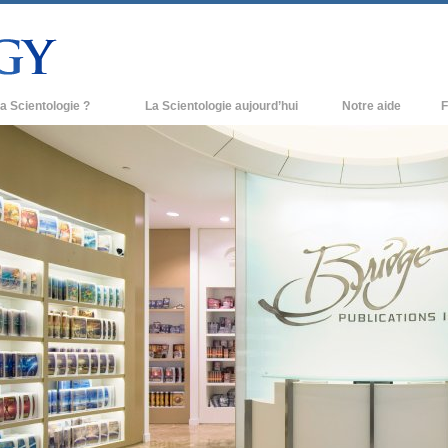
a Scientologie ?
La Scientologie aujourd’hui
Notre aide
F
iques
Églises de Scientologie
Ant
e Scientologie
Nouvelles Églises de Scientologie
À l
et la Scientologie
Organisations avancées
L’o
entologue
Base à terre de Flag
 église
Freewinds
ase de la Scientologie
Apporter la Scientologie au monde
entier
e introduction
David Miscavige - Chef ecclésiastique
de la Scientologie
grandeur ?