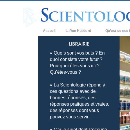
Accueil
L. Ron Hubbard
Qu’est-ce que l
Croyances et prat
LIBRAIRIE
« Quels sont vos buts ? En
Credos et Codes d
quoi consiste votre futur ?
Les scientologues 
Pourquoi êtes-vous ici ?
Qu’êtes-vous ?
Rencontrez un sci
« La Scientologie répond à
À l’intérieur d’une
ces questions avec de
bonnes réponses, des
Les principes de b
réponses pratiques et vraies,
La Dianétique : Un
des réponses dont vous
pouvez vous servir.
Amour et haine –
Qu’est-ce que la 
« Car le sujet dont s’occupe