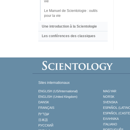
vie
Le Manuel de Scientologie : outils
pour la vie
Une introduction à la Scientologie
Les conférences des classiques
Sites internationaux
ENGLISH (US/International)
MAGYAR
ENGLISH (United Kingdom)
NORSK
DANSK
SVENSKA
FRANÇAIS
ESPAÑOL (LATIN
עברית
ESPAÑOL (CAST
ΕΛΛΗΝΙΚA
日本語
ITALIANO
РУССКИЙ
PORTUGUÊS