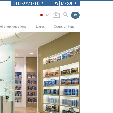
SITES APPARENTÉS
FR
LANGUE
LIVE
oire aux questions
Livres
Cours en ligne
écédents et principes de base
Comment résoudre les conflits
Livres pour débutants
’intérieur d’une église
Les dynamiques de l’existence
Livres audio
rganisation de la Scientologie
Les composantes de la compréhension
conférences d’introduction
Solutions à un environnement
Films
dangereux
Procédés d’assistance pour maladies et
blessures
Intégrité et honnêteté
Le mariage
L’échelle des tons émotionnels