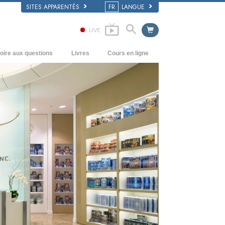
SITES APPARENTÉS
FR
LANGUE
LIVE
oire aux questions
Livres
Cours en ligne
écédents et principes de base
Comment résoudre les conflits
Livres pour débutants
’intérieur d’une église
Les dynamiques de l’existence
Livres audio
rganisation de la Scientologie
Les composantes de la compréhension
conférences d’introduction
Solutions à un environnement
Films
dangereux
Procédés d’assistance pour maladies et
blessures
Intégrité et honnêteté
Le mariage
L’échelle des tons émotionnels