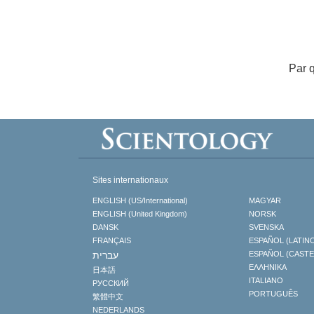
Par 
Sites internationaux
ENGLISH (US/International)
MAGYAR
ENGLISH (United Kingdom)
NORSK
DANSK
SVENSKA
FRANÇAIS
ESPAÑOL (LATIN
עברית
ESPAÑOL (CAST
ΕΛΛΗΝΙΚA
日本語
ITALIANO
РУССКИЙ
PORTUGUÊS
繁體中文
NEDERLANDS