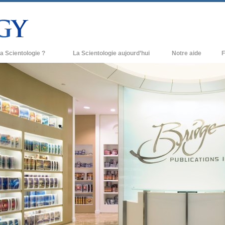
a Scientologie ?
La Scientologie aujourd’hui
Notre aide
F
iques
Églises de Scientologie
Ant
e Scientologie
Nouvelles Églises de Scientologie
À l
et la Scientologie
Organisations avancées
L’o
entologue
Base à terre de Flag
 église
Freewinds
ase de la Scientologie
Apporter la Scientologie au monde
entier
e introduction
David Miscavige - Chef ecclésiastique
de la Scientologie
grandeur ?