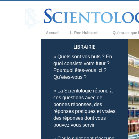
Accueil
L. Ron Hubbard
Qu’est-ce que l
Croyances et prat
LIBRAIRIE
« Quels sont vos buts ? En
Credos et Codes d
quoi consiste votre futur ?
Les scientologues 
Pourquoi êtes-vous ici ?
Qu’êtes-vous ?
Rencontrez un sci
« La Scientologie répond à
À l’intérieur d’une
ces questions avec de
bonnes réponses, des
Les principes de b
réponses pratiques et vraies,
La Dianétique : Un
des réponses dont vous
pouvez vous servir.
Amour et haine –
Qu’est-ce que la 
« Car le sujet dont s’occupe