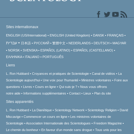
Sites internationaux
ENGLISH (US/International)
ENGLISH (United Kingdom)
DANSK
FRANÇAIS
עברית
日本語
РУССКИЙ
繁體中文
NEDERLANDS
DEUTSCH
MAGYAR
NORSK
SVENSKA
ESPAÑOL (LATINO)
ESPAÑOL (CASTELLANO)
ΕΛΛΗΝΙΚA
ITALIANO
PORTUGUÊS
Liens
L. Ron Hubbard
Croyances et pratiques de Scientologie
Canal de vidéos
La
Scientologie aujourd’hui
Une voix pour l’humanité
Ministres volontaires
Foire aux
questions
Livres
Cours en ligne
Qui suis-je ?
Nous vous offrons
notre aide
Informations supplémentaires
Contact
Lieux
Plan du site
Sites apparentés
L. Ron Hubbard
La Dianétique
Scientology Network
Scientology Religion
David
Miscavige
Commencer un cours en ligne
Les ministres volontaires de
Scientologie
Association Internationale des Scientologues
Freedom Magazine
Le chemin du bonheur
En faveur d’un monde sans drogue
Tous unis pour les