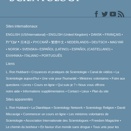
Sites internationaux
ENGLISH (US/International)
ENGLISH (United Kingdom)
DANSK
FRANÇAIS
עברית
日本語
РУССКИЙ
繁體中文
NEDERLANDS
DEUTSCH
MAGYAR
NORSK
SVENSKA
ESPAÑOL (LATINO)
ESPAÑOL (CASTELLANO)
ΕΛΛΗΝΙΚA
ITALIANO
PORTUGUÊS
Liens
L. Ron Hubbard
Croyances et pratiques de Scientologie
Canal de vidéos
La
Scientologie aujourd’hui
Une voix pour l’humanité
Ministres volontaires
Foire aux
questions
Livres
Cours en ligne
Qui suis-je ?
Nous vous offrons
notre aide
Informations supplémentaires
Contact
Lieux
Plan du site
Sites apparentés
L. Ron Hubbard
La Dianétique
Scientology Network
Scientology Religion
David
Miscavige
Commencer un cours en ligne
Les ministres volontaires de
Scientologie
Association Internationale des Scientologues
Freedom Magazine
Le chemin du bonheur
En faveur d’un monde sans drogue
Tous unis pour les