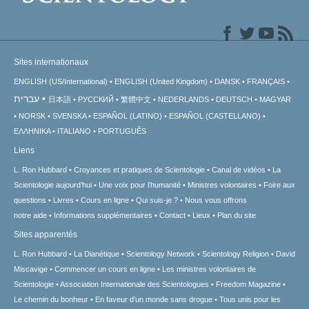
Sites internationaux
ENGLISH (US/International)
ENGLISH (United Kingdom)
DANSK
FRANÇAIS
עברית
日本語
РУССКИЙ
繁體中文
NEDERLANDS
DEUTSCH
MAGYAR
NORSK
SVENSKA
ESPAÑOL (LATINO)
ESPAÑOL (CASTELLANO)
ΕΛΛΗΝΙΚA
ITALIANO
PORTUGUÊS
Liens
L. Ron Hubbard
Croyances et pratiques de Scientologie
Canal de vidéos
La
Scientologie aujourd’hui
Une voix pour l’humanité
Ministres volontaires
Foire aux
questions
Livres
Cours en ligne
Qui suis-je ?
Nous vous offrons
notre aide
Informations supplémentaires
Contact
Lieux
Plan du site
Sites apparentés
L. Ron Hubbard
La Dianétique
Scientology Network
Scientology Religion
David
Miscavige
Commencer un cours en ligne
Les ministres volontaires de
Scientologie
Association Internationale des Scientologues
Freedom Magazine
Le chemin du bonheur
En faveur d’un monde sans drogue
Tous unis pour les