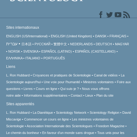
Sites internationaux
ENGLISH (US/International)
ENGLISH (United Kingdom)
DANSK
FRANÇAIS
עברית
日本語
РУССКИЙ
繁體中文
NEDERLANDS
DEUTSCH
MAGYAR
NORSK
SVENSKA
ESPAÑOL (LATINO)
ESPAÑOL (CASTELLANO)
ΕΛΛΗΝΙΚA
ITALIANO
PORTUGUÊS
Liens
L. Ron Hubbard
Croyances et pratiques de Scientologie
Canal de vidéos
La
Scientologie aujourd’hui
Une voix pour l’humanité
Ministres volontaires
Foire aux
questions
Livres
Cours en ligne
Qui suis-je ?
Nous vous offrons
notre aide
Informations supplémentaires
Contact
Lieux
Plan du site
Sites apparentés
L. Ron Hubbard
La Dianétique
Scientology Network
Scientology Religion
David
Miscavige
Commencer un cours en ligne
Les ministres volontaires de
Scientologie
Association Internationale des Scientologues
Freedom Magazine
Le chemin du bonheur
En faveur d’un monde sans drogue
Tous unis pour les