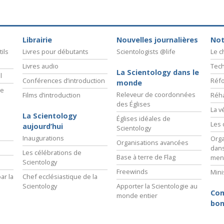
deur ?
Librairie
Nouvelles journalières
Not
ils
Livres pour débutants
Scientologists @life
Le 
Livres audio
Tech
La Scientology dans le
l
Conférences d’introduction
Réfo
monde
ie
Releveur de coordonnées
Films d’introduction
Réha
des Églises
La v
La Scientology
Églises idéales de
Les 
aujourd’hui
Scientology
Inaugurations
Orga
Organisations avancées
dans
Les célébrations de
Base à terre de Flag
men
Scientology
Freewinds
Mini
ar la
Chef ecclésiastique de la
Scientology
Apporter la Scientologie au
Com
monde entier
bon