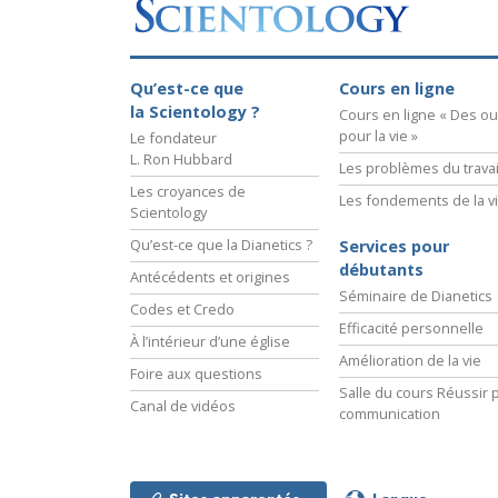
Qu’est-ce que la gran
Qu’est-ce que
Cours en ligne
la Scientology ?
Cours en ligne « Des out
pour la vie »
Le fondateur
L. Ron Hubbard
Les problèmes du travai
Les croyances de
Les fondements de la v
Scientology
Qu’est-ce que la Dianetics ?
Services pour
débutants
Antécédents et origines
Séminaire de Dianetics
Codes et Credo
Efficacité personnelle
À l’intérieur d’une église
Amélioration de la vie
Foire aux questions
Salle du cours Réussir p
Canal de vidéos
communication