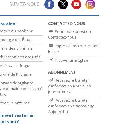
L’échelle des tons émotionnels
SUIVEZ-NOUS
Réponses aux drogues
CONTACTEZ-NOUS
re aide
Les enfants
chemin du bonheur
Pour toute question :
Contactez-nous
Des outils pour le monde du travail
nologie de l’Étude
Impressions concernant
rme des criminels
L’éthique et les conditions
le site
bilitation des drogués
Trouver une Église
La raison de l’oppression
érité sur la drogue
ABONNEMENT
droits de l’Homme
Les investigations
Recevez le bulletin
nisme de vigilance
d’information Nouvelles
Les fondements de l’organisation
 le domaine de la santé
journalières
tale
Les fondements des relations publiques
Recevez le bulletin
stres volontaires
d’information Scientology
Cibles et buts
Aujourd’hui
ment rester en
ne santé
La technologie de l’étude