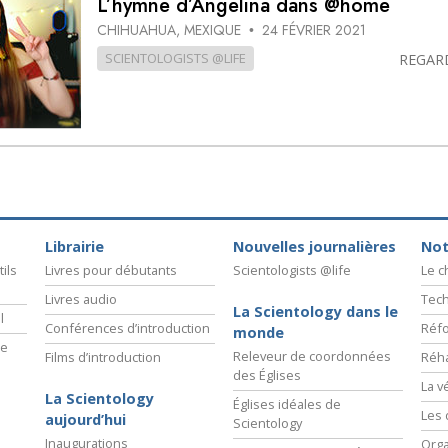
L’hymne d’Angelina dans @home
deur ?
CHIHUAHUA, MEXIQUE
24 FÉVRIER 2021
•
SCIENTOLOGISTS @LIFE
REGAR
Librairie
Nouvelles journalières
Not
ils
Livres pour débutants
Scientologists @life
Le 
Livres audio
Tech
La Scientology dans le
l
Conférences d’introduction
Réfo
monde
ie
Releveur de coordonnées
Films d’introduction
Réha
des Églises
La v
La Scientology
Églises idéales de
Les 
aujourd’hui
Scientology
Inaugurations
Orga