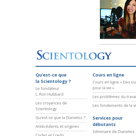
Qu’est-ce que la gran
Qu’est-ce que
Cours en ligne
la Scientology ?
Cours en ligne « Des out
pour la vie »
Le fondateur
L. Ron Hubbard
Les problèmes du travai
Les croyances de
Les fondements de la v
Scientology
Qu’est-ce que la Dianetics ?
Services pour
débutants
Antécédents et origines
Séminaire de Dianetics
Codes et Credo