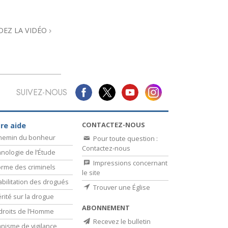
L’échelle des tons émotionnels
Réponses aux drogues
DEZ LA VIDÉO
Les enfants
Des outils pour le monde du travail
L’éthique et les conditions
SUIVEZ-NOUS
La raison de l’oppression
CONTACTEZ-NOUS
re aide
Les investigations
chemin du bonheur
Pour toute question :
Les fondements de l’organisation
Contactez-nous
nologie de l’Étude
Impressions concernant
rme des criminels
Les fondements des relations publiques
le site
bilitation des drogués
Trouver une Église
Cibles et buts
érité sur la drogue
ABONNEMENT
La technologie de l’étude
droits de l’Homme
Recevez le bulletin
nisme de vigilance