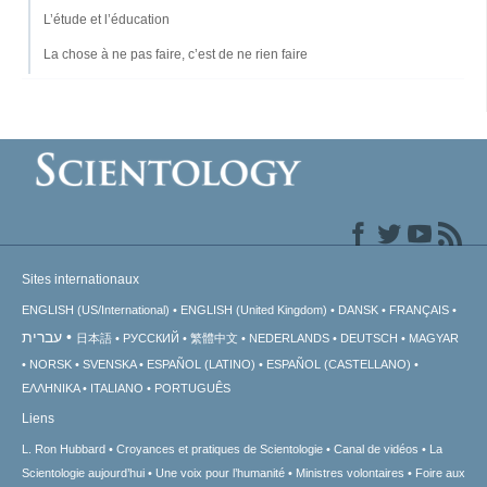
L’étude et l’éducation
La chose à ne pas faire, c’est de ne rien faire
Sites internationaux
ENGLISH (US/International)
ENGLISH (United Kingdom)
DANSK
FRANÇAIS
עברית
日本語
РУССКИЙ
繁體中文
NEDERLANDS
DEUTSCH
MAGYAR
NORSK
SVENSKA
ESPAÑOL (LATINO)
ESPAÑOL (CASTELLANO)
ΕΛΛΗΝΙΚA
ITALIANO
PORTUGUÊS
Liens
L. Ron Hubbard
Croyances et pratiques de Scientologie
Canal de vidéos
La
Scientologie aujourd’hui
Une voix pour l’humanité
Ministres volontaires
Foire aux