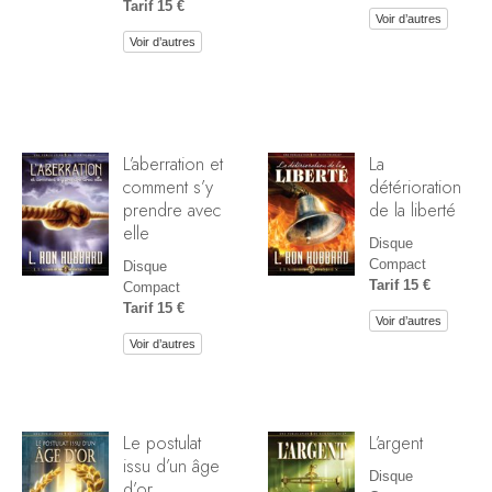
Tarif 15 €
Voir d’autres
Voir d’autres
L’aberration et
La
comment s’y
détérioration
prendre avec
de la liberté
elle
Disque
Compact
Disque
Tarif 15 €
Compact
Tarif 15 €
Voir d’autres
Voir d’autres
Le postulat
L’argent
issu d’un âge
Disque
d’or