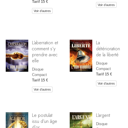
Tarif 15 €
Voir d’autres
Voir d’autres
L’aberration et
La
comment s’y
détérioration
prendre avec
de la liberté
elle
Disque
Compact
Disque
Tarif 15 €
Compact
Tarif 15 €
Voir d’autres
Voir d’autres
Le postulat
L’argent
issu d’un âge
Disque
d’or