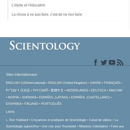
L’étude et l’éducation
La chose à ne pas faire, c’est de ne rien faire
Sites internationaux
ENGLISH (US/International)
ENGLISH (United Kingdom)
DANSK
FRANÇAIS
עברית
日本語
РУССКИЙ
繁體中文
NEDERLANDS
DEUTSCH
MAGYAR
NORSK
SVENSKA
ESPAÑOL (LATINO)
ESPAÑOL (CASTELLANO)
ΕΛΛΗΝΙΚA
ITALIANO
PORTUGUÊS
Liens
L. Ron Hubbard
Croyances et pratiques de Scientologie
Canal de vidéos
La
Scientologie aujourd’hui
Une voix pour l’humanité
Ministres volontaires
Foire aux