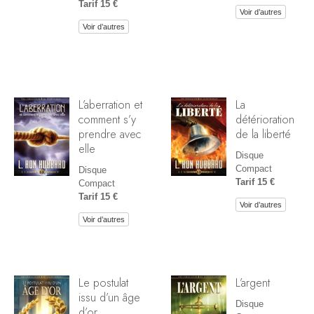
Tarif 15 €
Voir d’autres
Voir d’autres
L’aberration et
La
comment s’y
détérioration
prendre avec
de la liberté
elle
Disque
Compact
Disque
Tarif 15 €
Compact
Tarif 15 €
Voir d’autres
Voir d’autres
Le postulat
L’argent
issu d’un âge
Disque
d’or