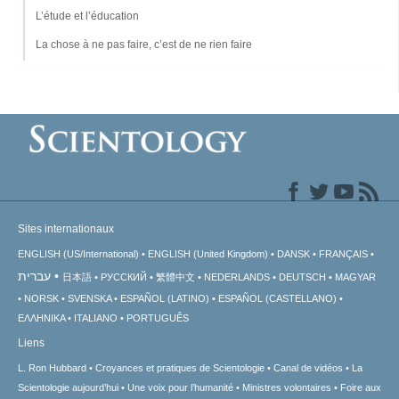
L’étude et l’éducation
La chose à ne pas faire, c’est de ne rien faire
Sites internationaux
ENGLISH (US/International)
ENGLISH (United Kingdom)
DANSK
FRANÇAIS
עברית
日本語
РУССКИЙ
繁體中文
NEDERLANDS
DEUTSCH
MAGYAR
NORSK
SVENSKA
ESPAÑOL (LATINO)
ESPAÑOL (CASTELLANO)
ΕΛΛΗΝΙΚA
ITALIANO
PORTUGUÊS
Liens
L. Ron Hubbard
Croyances et pratiques de Scientologie
Canal de vidéos
La
Scientologie aujourd’hui
Une voix pour l’humanité
Ministres volontaires
Foire aux