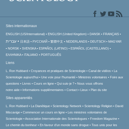
Sites internationaux
ENGLISH (US/International)
ENGLISH (United Kingdom)
DANSK
FRANÇAIS
עברית
日本語
РУССКИЙ
繁體中文
NEDERLANDS
DEUTSCH
MAGYAR
NORSK
SVENSKA
ESPAÑOL (LATINO)
ESPAÑOL (CASTELLANO)
ΕΛΛΗΝΙΚA
ITALIANO
PORTUGUÊS
Liens
L. Ron Hubbard
Croyances et pratiques de Scientologie
Canal de vidéos
La
Scientologie aujourd’hui
Une voix pour l’humanité
Ministres volontaires
Foire aux
questions
Livres
Cours en ligne
Qui suis-je ?
Nous vous offrons
notre aide
Informations supplémentaires
Contact
Lieux
Plan du site
Sites apparentés
L. Ron Hubbard
La Dianétique
Scientology Network
Scientology Religion
David
Miscavige
Commencer un cours en ligne
Les ministres volontaires de
Scientologie
Association Internationale des Scientologues
Freedom Magazine
Le chemin du bonheur
En faveur d’un monde sans drogue
Tous unis pour les